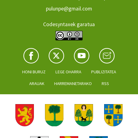
pulunpe@gmail.com
Codesyntaxek garatua
HONI BURUZ
LEGE OHARRA
PUBLIZITATEA
ARAUAK
HARREMANETARAKO
RSS