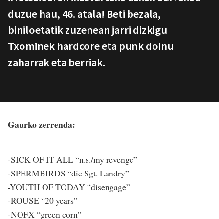
duzue hau, 46. atala! Beti bezala,
biniloetatik zuzenean jarri dizkigu
Txominek hardcore eta punk doinu
zaharrak eta berriak.
Gaurko zerrenda:
-SICK OF IT ALL “n.s./my revenge”
-SPERMBIRDS “die Sgt. Landry”
-YOUTH OF TODAY “disengage”
-ROUSE “20 years”
-NOFX “green corn”