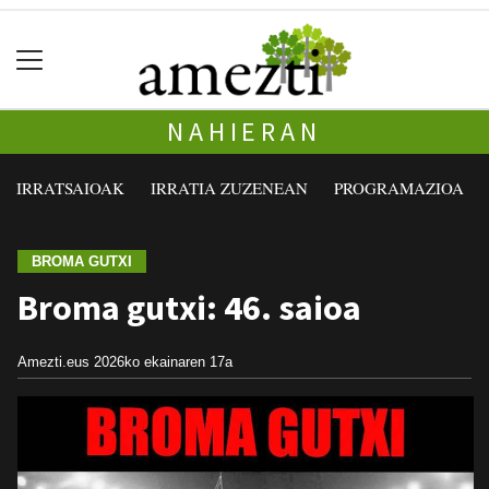
NAHIERAN
IRRATSAIOAK
IRRATIA ZUZENEAN
PROGRAMAZIOA
BROMA GUTXI
Broma gutxi: 46. saioa
Amezti.eus
2026ko ekainaren 17a