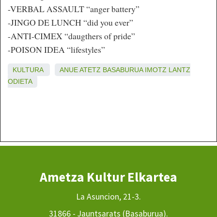
-VERBAL ASSAULT “anger battery”
-JINGO DE LUNCH “did you ever”
-ANTI-CIMEX “daugthers of pride”
-POISON IDEA “lifestyles”
KULTURA
ANUE
ATETZ
BASABURUA
IMOTZ
LANTZ
ODIETA
Ametza Kultur Elkartea
La Asuncion, 21-3.
31866 - Jauntsarats (Basaburua).