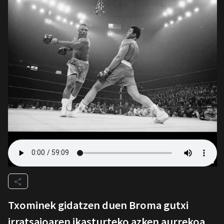
Txominek gidatzen duen Broma gutxi
irratsaioaren ikasturteko azken aurrekoa