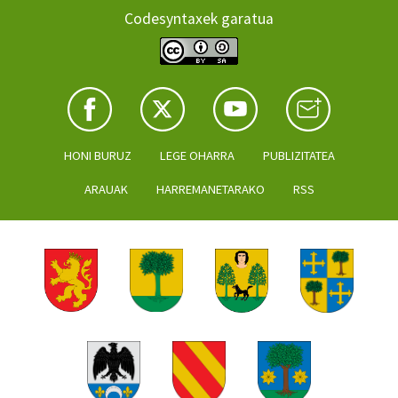
Codesyntaxek garatua
HONI BURUZ
LEGE OHARRA
PUBLIZITATEA
ARAUAK
HARREMANETARAKO
RSS