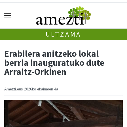
ULTZAMA
Erabilera anitzeko lokal
berria inauguratuko dute
Arraitz-Orkinen
Amezti.eus
2026ko ekainaren 4a