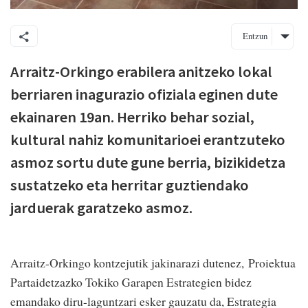
Entzun
Arraitz-Orkingo erabilera anitzeko lokal
berriaren inagurazio ofiziala eginen dute
ekainaren 19an. Herriko behar sozial,
kultural nahiz komunitarioei erantzuteko
asmoz sortu dute gune berria, bizikidetza
sustatzeko eta herritar guztiendako
jarduerak garatzeko asmoz.
Arraitz-Orkingo kontzejutik jakinarazi dutenez, Proiektua
Partaidetzazko Tokiko Garapen Estrategien bidez
emandako diru-laguntzari esker gauzatu da, Estrategia