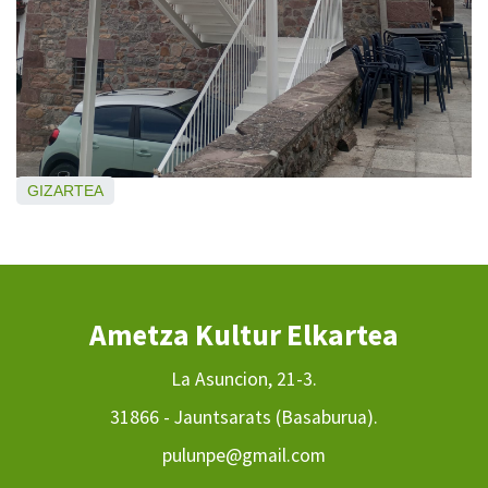
GIZARTEA
Ametza Kultur Elkartea
La Asuncion, 21-3.
31866 - Jauntsarats (Basaburua).
pulunpe@gmail.com