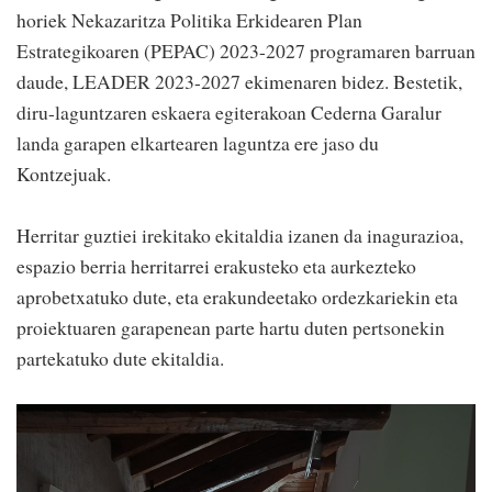
horiek Nekazaritza Politika Erkidearen Plan
Estrategikoaren (PEPAC) 2023-2027 programaren barruan
daude, LEADER 2023-2027 ekimenaren bidez. Bestetik,
diru-laguntzaren eskaera egiterakoan Cederna Garalur
landa garapen elkartearen laguntza ere jaso du
Kontzejuak.
Herritar guztiei irekitako ekitaldia izanen da inagurazioa,
espazio berria herritarrei erakusteko eta aurkezteko
aprobetxatuko dute, eta erakundeetako ordezkariekin eta
proiektuaren garapenean parte hartu duten pertsonekin
partekatuko dute ekitaldia.