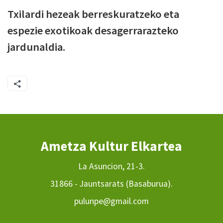
Txilardi hezeak berreskuratzeko eta
espezie exotikoak desagerrarazteko
jardunaldia.
Ametza Kultur Elkartea
La Asuncion, 21-3.
31866 - Jauntsarats (Basaburua).
pulunpe@gmail.com