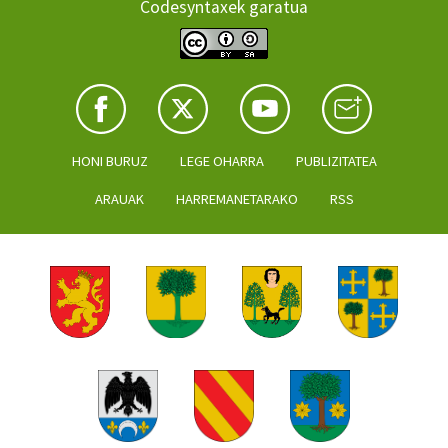
Codesyntaxek garatua
HONI BURUZ
LEGE OHARRA
PUBLIZITATEA
ARAUAK
HARREMANETARAKO
RSS