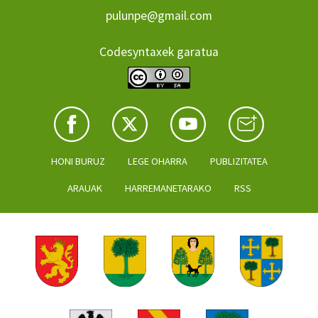
pulunpe@gmail.com
Codesyntaxek garatua
HONI BURUZ
LEGE OHARRA
PUBLIZITATEA
ARAUAK
HARREMANETARAKO
RSS