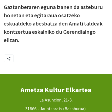
Gaztanberaren eguna izanen da asteburu
honetan eta egitaraua osatzeko
eskualdeko abesbatza den Amati taldeak
kontzertua eskainiko du Gerendiaingo
elizan.
Ametza Kultur Elkartea
La Asuncion, 21-3.
31866 - Jauntsarats (Basaburua).