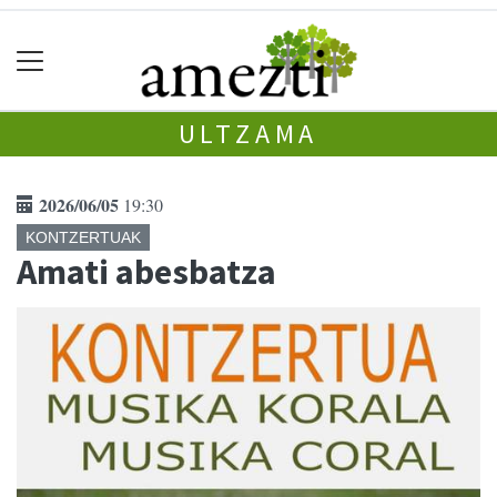
ULTZAMA
2026/06/05
19:30
KONTZERTUAK
Amati abesbatza