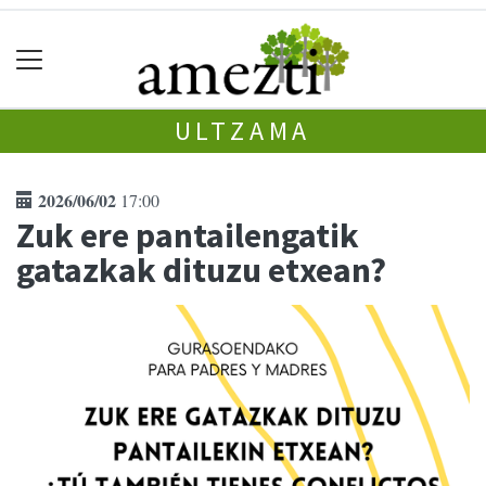
ULTZAMA
2026/06/02
17:00
Zuk ere pantailengatik
gatazkak dituzu etxean?