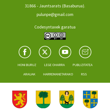
31866 - Jauntsarats (Basaburua).
pulunpe@gmail.com
Codesyntaxek garatua
HONI BURUZ
LEGE OHARRA
PUBLIZITATEA
ARAUAK
HARREMANETARAKO
RSS