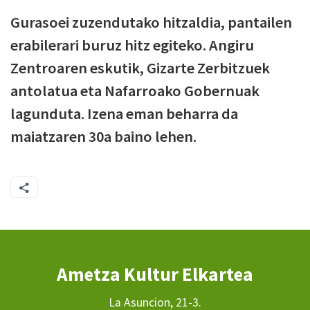
Gurasoei zuzendutako hitzaldia, pantailen
erabilerari buruz hitz egiteko. Angiru
Zentroaren eskutik, Gizarte Zerbitzuek
antolatua eta Nafarroako Gobernuak
lagunduta. Izena eman beharra da
maiatzaren 30a baino lehen.
Ametza Kultur Elkartea
La Asuncion, 21-3.