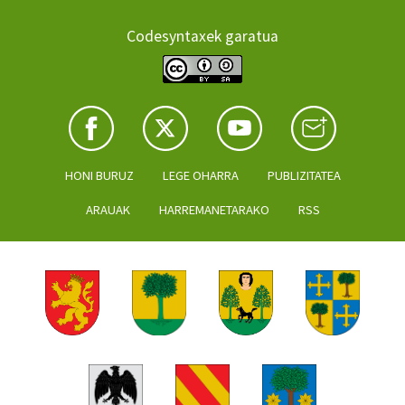
Codesyntaxek garatua
HONI BURUZ
LEGE OHARRA
PUBLIZITATEA
ARAUAK
HARREMANETARAKO
RSS