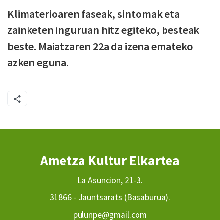
Klimaterioaren faseak, sintomak eta
zainketen inguruan hitz egiteko, besteak
beste. Maiatzaren 22a da izena emateko
azken eguna.
Ametza Kultur Elkartea
La Asuncion, 21-3.
31866 - Jauntsarats (Basaburua).
pulunpe@gmail.com