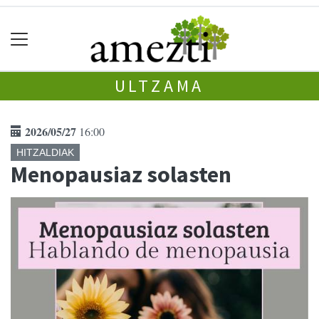
ULTZAMA
2026/05/27
16:00
HITZALDIAK
Menopausiaz solasten