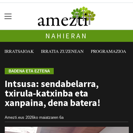
NAHIERAN
IRRATSAIOAK
IRRATIA ZUZENEAN
PROGRAMAZIOA
BADENA ETA EZTENA
Intsusa: sendabelarra,
txirula-katxinba eta
xanpaina, dena batera!
Amezti.eus
2026ko maiatzaren 6a