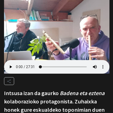
Intsusa izan da gaurko
Badena eta eztena
kolaborazioko protagonista. Zuhaixka
honek gure eskualdeko toponimian duen