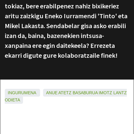
tokiaz, bere erabilpenez nahiz bixikeriez
aritu zaizkigu Eneko Iurramendi 'Tinto' eta
Mikel Lakasta. Sendabelar gisa asko erabili
izan da, baina, bazenekien intsusa-
xanpaina ere egin daitekeela? Errezeta
ekarri digute gure kolaboratzaile finek!
INGURUMENA
ANUE
ATETZ
BASABURUA
IMOTZ
LANTZ
ODIETA