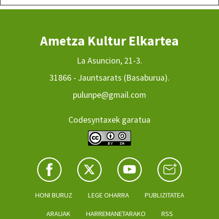
Ametza Kultur Elkartea
La Asuncion, 21-3.
31866 - Jauntsarats (Basaburua).
pulunpe@gmail.com
Codesyntaxek garatua
HONI BURUZ
LEGE OHARRA
PUBLIZITATEA
ARAUAK
HARREMANETARAKO
RSS