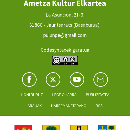
Ametza Kultur Elkartea
La Asuncion, 21-3.
31866 - Jauntsarats (Basaburua).
pulunpe@gmail.com
Codesyntaxek garatua
HONI BURUZ
LEGE OHARRA
PUBLIZITATEA
ARAUAK
HARREMANETARAKO
RSS