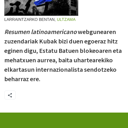
LARRAINTZARKO BENTAN,
ULTZAMA
Resumen latinoamericano
webgunearen
zuzendariak Kubak bizi duen egoeraz hitz
eginen digu, Estatu Batuen blokeoaren eta
mehatxuen aurrea, baita uhartearekiko
elkartasun internazionalista sendotzeko
beharraz ere.