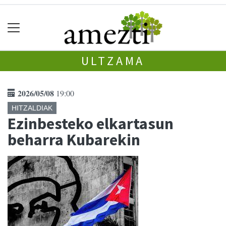
ULTZAMA
2026/05/08
19:00
HITZALDIAK
Ezinbesteko elkartasun
beharra Kubarekin