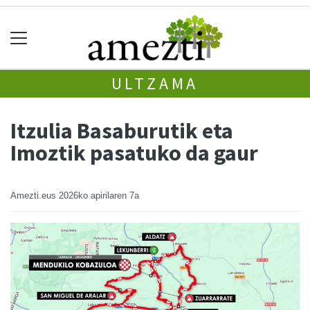
ULTZAMA
Itzulia Basaburutik eta
Imoztik pasatuko da gaur
Amezti.eus
2026ko apirilaren 7a