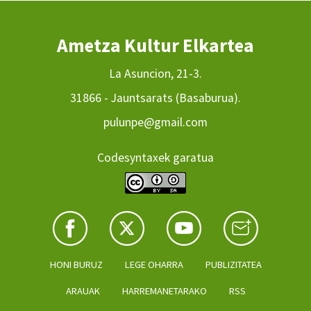
Ametza Kultur Elkartea
La Asuncion, 21-3.
31866 - Jauntsarats (Basaburua).
pulunpe@gmail.com
Codesyntaxek garatua
HONI BURUZ
LEGE OHARRA
PUBLIZITATEA
ARAUAK
HARREMANETARAKO
RSS