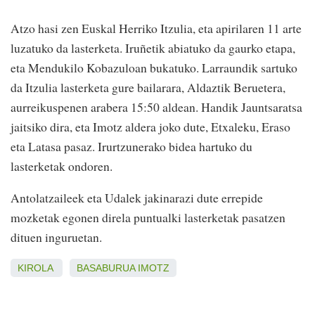
Atzo hasi zen Euskal Herriko Itzulia, eta apirilaren 11 arte
luzatuko da lasterketa. Iruñetik abiatuko da gaurko etapa,
eta Mendukilo Kobazuloan bukatuko. Larraundik sartuko
da Itzulia lasterketa gure bailarara, Aldaztik Beruetera,
aurreikuspenen arabera 15:50 aldean. Handik Jauntsaratsa
jaitsiko dira, eta Imotz aldera joko dute, Etxaleku, Eraso
eta Latasa pasaz. Irurtzunerako bidea hartuko du
lasterketak ondoren.
Antolatzaileek eta Udalek jakinarazi dute errepide
mozketak egonen direla puntualki lasterketak pasatzen
dituen inguruetan.
KIROLA
BASABURUA
IMOTZ