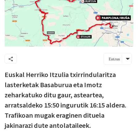
Entzun
Euskal Herriko Itzulia txirrindularitza
lasterketak Basaburua eta Imotz
zeharkatuko ditu gaur, asteartea,
arratsaldeko 15:50 ingurutik 16:15 aldera.
Trafikoan mugak eraginen dituela
jakinarazi dute antolataileek.