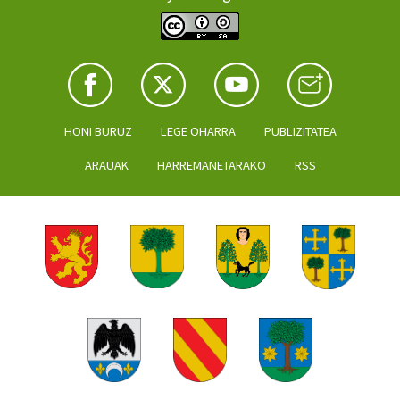
HONI BURUZ
LEGE OHARRA
PUBLIZITATEA
ARAUAK
HARREMANETARAKO
RSS