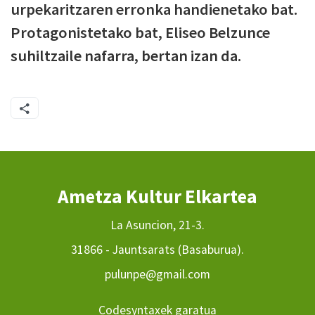
urpekaritzaren erronka handienetako bat.
Protagonistetako bat, Eliseo Belzunce
suhiltzaile nafarra, bertan izan da.
Ametza Kultur Elkartea
La Asuncion, 21-3.
31866 - Jauntsarats (Basaburua).
pulunpe@gmail.com
Codesyntaxek garatua