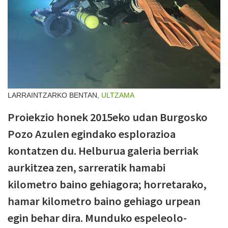
LARRAINTZARKO BENTAN,
ULTZAMA
Proiekzio honek 2015eko udan Burgosko
Pozo Azulen egindako esplorazioa
kontatzen du. Helburua galeria berriak
aurkitzea zen, sarreratik hamabi
kilometro baino gehiagora; horretarako,
hamar kilometro baino gehiago urpean
egin behar dira. Munduko espeleolo-