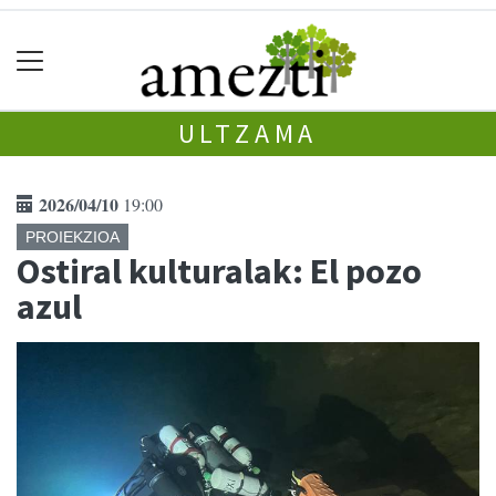
ULTZAMA
2026/04/10
19:00
PROIEKZIOA
Ostiral kulturalak: El pozo
azul