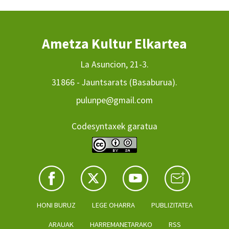
Ametza Kultur Elkartea
La Asuncion, 21-3.
31866 - Jauntsarats (Basaburua).
pulunpe@gmail.com
Codesyntaxek garatua
HONI BURUZ
LEGE OHARRA
PUBLIZITATEA
ARAUAK
HARREMANETARAKO
RSS