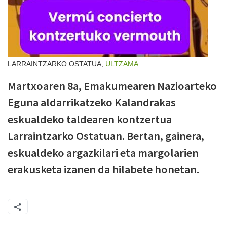
LARRAINTZARKO OSTATUA,
ULTZAMA
Martxoaren 8a, Emakumearen Nazioarteko
Eguna aldarrikatzeko Kalandrakas
eskualdeko taldearen kontzertua
Larraintzarko Ostatuan. Bertan, gainera,
eskualdeko argazkilari eta margolarien
erakusketa izanen da hilabete honetan.