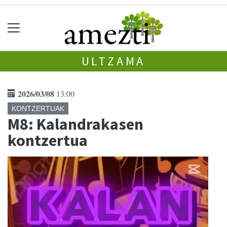
ULTZAMA
2026/03/08
13:00
KONTZERTUAK
M8: Kalandrakasen
kontzertua