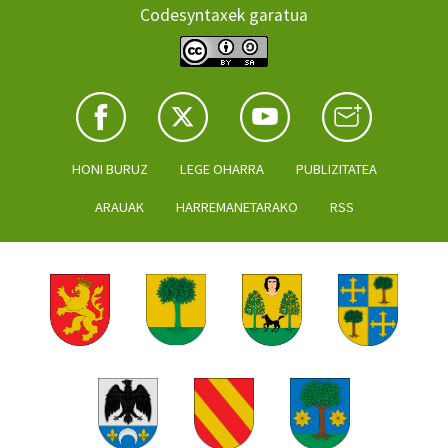
Codesyntaxek garatua
HONI BURUZ
LEGE OHARRA
PUBLIZITATEA
ARAUAK
HARREMANETARAKO
RSS