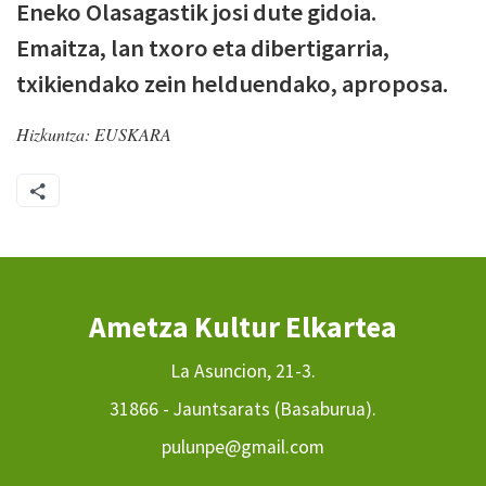
Eneko Olasagastik josi dute gidoia.
Emaitza, lan txoro eta dibertigarria,
txikiendako zein helduendako, aproposa.
Hizkuntza:
EUSKARA
Ametza Kultur Elkartea
La Asuncion, 21-3.
31866 - Jauntsarats (Basaburua).
pulunpe@gmail.com