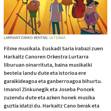
LARRAINTZARKO BENTAN,
ULTZAMA
Filme musikala. Euskadi Saria irabazi zuen
Harkaitz Canoren Orkestra Lurtarra
liburuan oinarrituta, baina musikalki
bestela landu dute eta istorioa ere
garaikideagoa eta ganberroagoa bihurtu.
Imanol Zinkunegik eta Joseba Poncek
zuzendu dute eta azken honek musika
guztia idatzi du. Harkaitz Cano berak eta