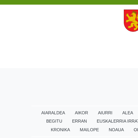
AIARALDEA
AIKOR
AIURRI
ALEA
BEGITU
ERRAN
EUSKALERRIA IRRA
KRONIKA
MAILOPE
NOAUA
O