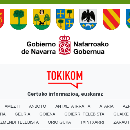
Gertuko informazioa, euskaraz
AMEZTI
ANBOTO
ANTXETA IRRATIA
ATARIA
AZP
TIA
GEURIA
GOIENA
GOIERRI TELEBISTA
GUAIXE
IZMENDI TELEBISTA
ORIO GUKA
TXINTXARRI
ZARAUT