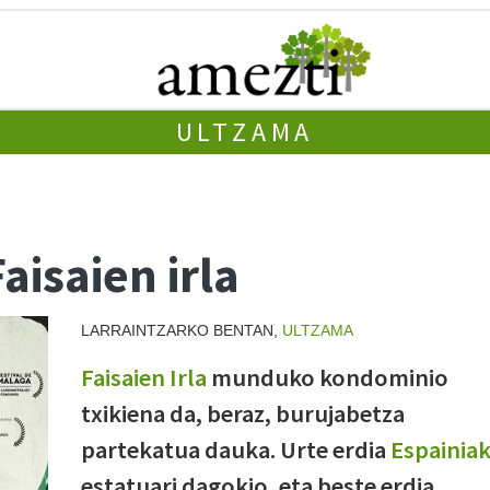
ULTZAMA
isaien irla
LARRAINTZARKO BENTAN,
ULTZAMA
Faisaien Irla
munduko kondominio
txikiena da, beraz, burujabetza
partekatua dauka. Urte erdia
Espainia
estatuari dagokio, eta beste erdia,