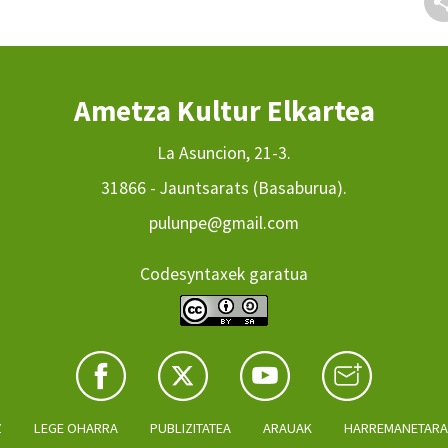
Ametza Kultur Elkartea
La Asuncion, 21-3.
31866 - Jauntsarats (Basaburua).
pulunpe@gmail.com
Codesyntaxek garatua
Z
LEGE OHARRA
PUBLIZITATEA
ARAUAK
HARREMANETAR