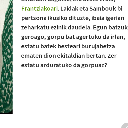
Frantziakoari
. Laidak eta Sambouk bi
pertsona ikusiko dituzte, ibaia igerian
zeharkatu ezinik daudela. Egun batzuk
geroago, gorpu bat agertuko da irlan,
estatu batek besteari burujabetza
ematen dion ekitaldian bertan. Zer
estatu arduratuko da gorpuaz?