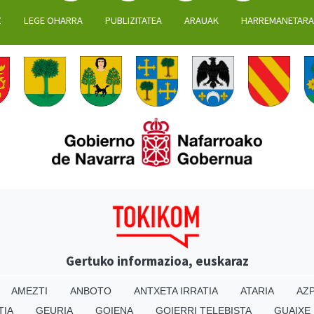
Z
LEGE OHARRA
PUBLIZITATEA
ARAUAK
HARREMANETAR
Gertuko informazioa, euskaraz
AMEZTI
ANBOTO
ANTXETA IRRATIA
ATARIA
AZP
TIA
GEURIA
GOIENA
GOIERRI TELEBISTA
GUAIXE