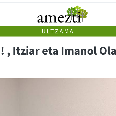
ULTZAMA
! , Itziar eta Imanol O