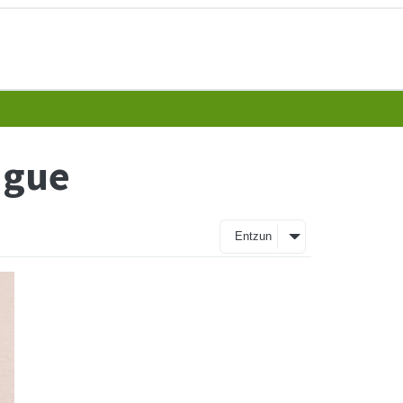
lague
Entzun