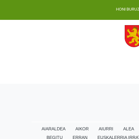
HONI BURU
AIARALDEA
AIKOR
AIURRI
ALEA
BEGITU
ERRAN
EUSKALERRIA IRRA