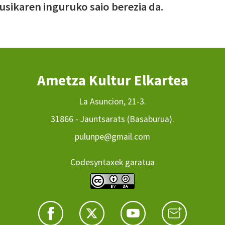
sikaren inguruko saio berezia da.
Ametza Kultur Elkartea
La Asuncion, 21-3.
31866 - Jauntsarats (Basaburua).
pulunpe@gmail.com
Codesyntaxek garatua