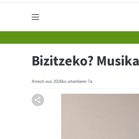
Bizitzeko? Musika
Amezti.eus
2026ko urtarrilaren 7a