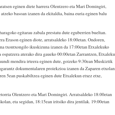
aratsen eginen diete harrera Olentzero eta Mari Domingiri,
 atzeko basoan izanen da ekitaldia, baina euria eginen balu
haragoko egitarau zabala prestatu dute eguberrien bueltan.
ra Erason eginen diote, arratsaldeko 18:00etan. Ondoren,
a txontxongilo ikuskizuna izanen da 17:00etan Etxalekuko
a ospatzera aterako dira gaueko 00:00etan Zarrantzen, Etxalek
iaundi mendira irteera eginen dute, goizeko 9:30ean Muskiztik
 Mugarantz dokumentalaren proiekzioa izanen da Zaparen etxolan
aren 5ean puskabiltzea eginen dute Etxalekun etxez etxe,
etorria Olentzero eta Mari Domingiri. Arratsaldeko 18:00etan
kolan, eta segidan, 18:15ean iritsiko dira jentilak. 19:00etan