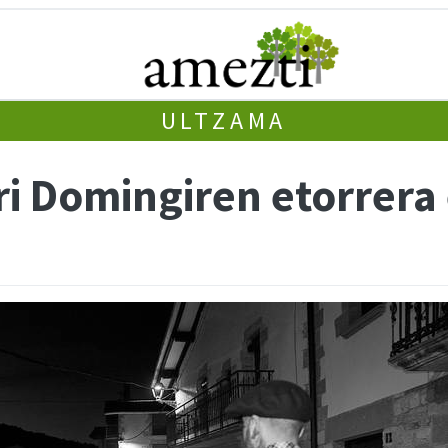
ULTZAMA
ri Domingiren etorrera