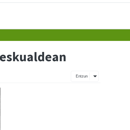
 eskualdean
Entzun