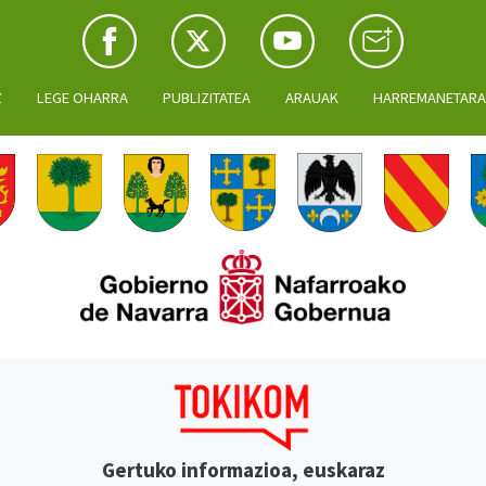
Z
LEGE OHARRA
PUBLIZITATEA
ARAUAK
HARREMANETAR
Gertuko informazioa, euskaraz