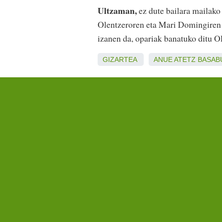
Ultzaman,
ez dute bailara mailako 
Olentzeroren eta Mari Domingiren e
izanen da, opariak banatuko ditu O
GIZARTEA
ANUE
ATETZ
BASAB