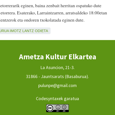
etorrerarik eginen, baina zenbait herritan ospatuko dute
torrera. Esaterako, Larraintzarren, arratsaldeko 18:00etan
lentzerok eta ondoren txokolatada eginen dute.
URUA
IMOTZ
LANTZ
ODIETA
Ametza Kultur Elkartea
La Asuncion, 21-3.
31866 - Jauntsarats (Basaburua).
pulunpe@gmail.com
Codesyntaxek garatua