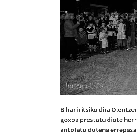
Bihar iritsiko dira Olentz
goxoa prestatu diote herr
antolatu dutena errepasa