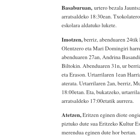
Basaburuan,
urtero bezala Jaunts
arratsaldeko 18:30ean. Txokolatero
eskolara aldatuko lukete.
Imotzen,
berriz, abenduaren 24tik 
Olentzero eta Mari Domingiri harre
abenduaren 27an, Andrina Basandin
Biltokin. Abenduaren 31n, ur berri
eta Erason. Urtarrilaren 1ean Harr
aterata. Urtarrilaren 2an, berriz,
18:00etan. Eta, bukatzeko, urtarril
arratsaldeko 17:00etatik aurrera.
Atetzen,
Eritzen eginen diote ongi
piztuko dute sua Eritzeko Kultur Es
merendua eginen dute hor bertan.