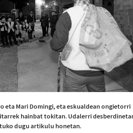
ero eta Mari Domingi, eta eskualdean ongietorri
itarrek hainbat tokitan. Udalerri desberdineta
tuko dugu artikulu honetan.