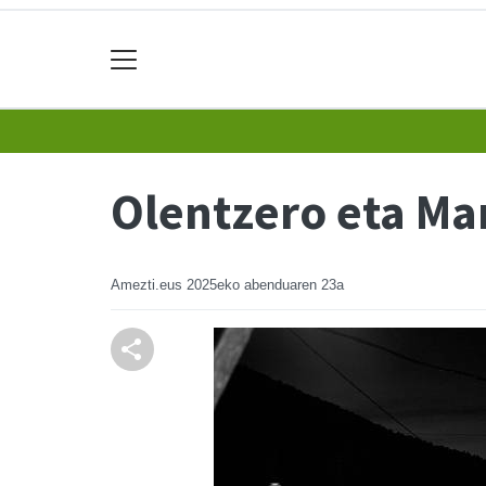
Olentzero eta Ma
Amezti.eus
2025eko abenduaren 23a