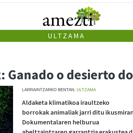
ULTZAMA
ak: Ganado o desierto 
LARRAINTZARKO BENTAN,
ULTZAMA
Aldaketa klimatikoa iraultzeko
borrokak animaliak jarri ditu ikusmiran
Dokumentalaren helburua
abeltzaintzaren garrantzia erakustea d