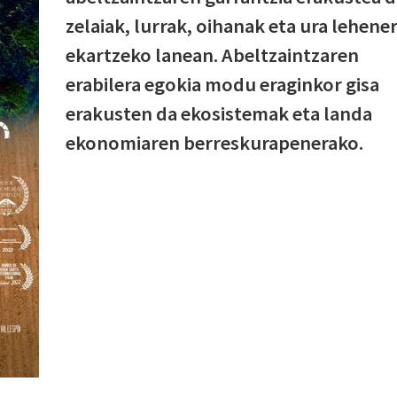
zelaiak, lurrak, oihanak eta ura lehene
ekartzeko lanean. Abeltzaintzaren
erabilera egokia modu eraginkor gisa
erakusten da ekosistemak eta landa
ekonomiaren berreskurapenerako.