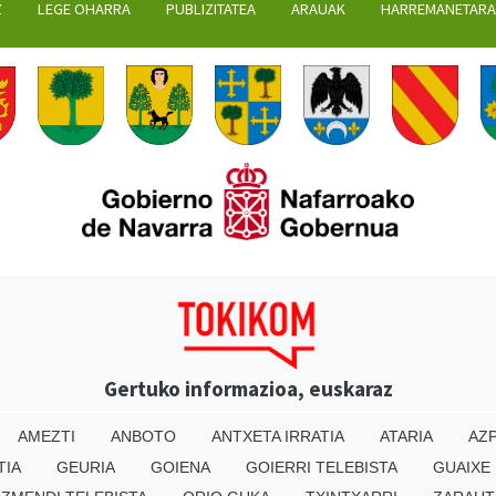
Z
LEGE OHARRA
PUBLIZITATEA
ARAUAK
HARREMANETAR
Gertuko informazioa, euskaraz
AMEZTI
ANBOTO
ANTXETA IRRATIA
ATARIA
AZP
TIA
GEURIA
GOIENA
GOIERRI TELEBISTA
GUAIXE