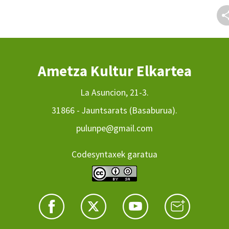
Ametza Kultur Elkartea
La Asuncion, 21-3.
31866 - Jauntsarats (Basaburua).
pulunpe@gmail.com
Codesyntaxek garatua