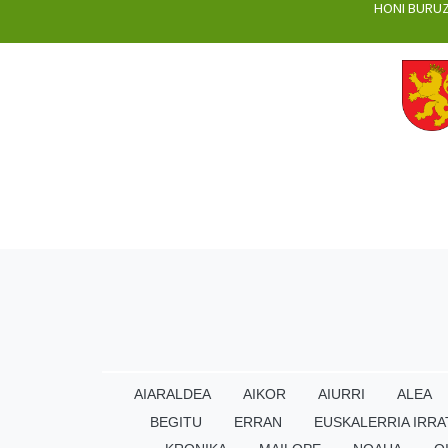
HONI BURU
AIARALDEA
AIKOR
AIURRI
ALEA
BEGITU
ERRAN
EUSKALERRIA IRRA