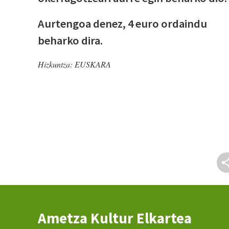
Aurtengoa denez, 4 euro ordaindu
beharko dira.
Hizkuntza:
EUSKARA
Ametza Kultur Elkartea