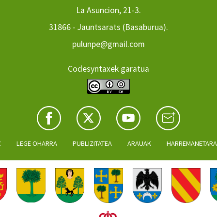
La Asuncion, 21-3.
31866 - Jauntsarats (Basaburua).
pulunpe@gmail.com
Codesyntaxek garatua
Z
LEGE OHARRA
PUBLIZITATEA
ARAUAK
HARREMANETAR