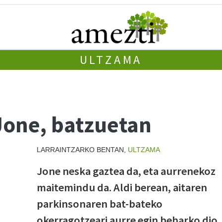
ULTZAMA
Jone, batzuetan
LARRAINTZARKO BENTAN,
ULTZAMA
Jone neska gaztea da, eta aurrenekoz
maitemindu da. Aldi berean, aitaren
parkinsonaren bat-bateko
okerragotzeari aurre egin beharko dio.