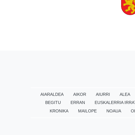
AIARALDEA
AIKOR
AIURRI
ALEA
BEGITU
ERRAN
EUSKALERRIA IRRA
KRONIKA
MAILOPE
NOAUA
O