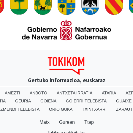
Gertuko informazioa, euskaraz
AMEZTI
ANBOTO
ANTXETA IRRATIA
ATARIA
AZP
TIA
GEURIA
GOIENA
GOIERRI TELEBISTA
GUAIXE
IZMENDI TELEBISTA
ORIO GUKA
TXINTXARRI
ZARAUT
Matx
Gurean
Ttap
Tokikom publizitatea