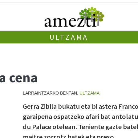
ULTZAMA
a cena
LARRAINTZARKO BENTAN,
ULTZAMA
Gerra Zibila bukatu eta bi astera Franc
garaipena ospatzeko afari bat antolat
du Palace otelean. Teniente gazte bate
maitre zorrotz batek eta preso