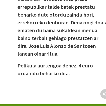
errepublikar talde batek prestatu
beharko dute otordu zaindu hori,
errekorreko denboran. Dena ongi doal
ematen du baina sukaldean menua
baino zerbait gehiago prestatzen ari
dira. Jose Luis Alonso de Santosen
lanean oinarritua.
Pelikula aurtengoa denez, 4 euro
ordaindu beharko dira.