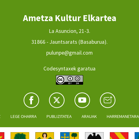
Ametza Kultur Elkartea
La Asuncion, 21-3.
31866 - Jauntsarats (Basaburua).
pulunpe@gmail.com
Codesyntaxek garatua
Z
LEGE OHARRA
PUBLIZITATEA
ARAUAK
HARREMANETAR