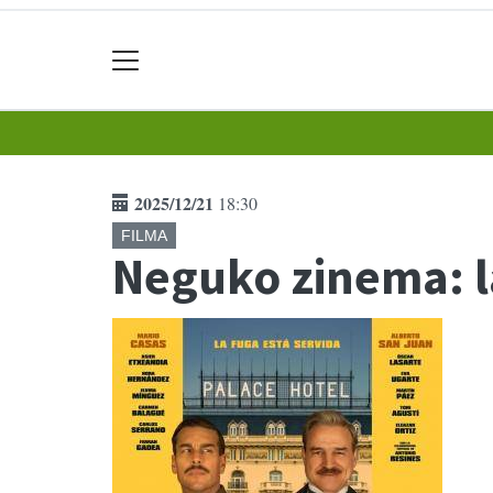
2025/12/21
18:30
FILMA
Neguko zinema: l