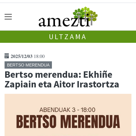
ULTZAMA
2025/12/03
18:00
BERTSO MERENDUA
Bertso merendua: Ekhiñe
Zapiain eta Aitor Irastortza