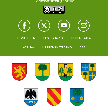
Codesyntaxek garatua
HONI BURUZ
LEGE OHARRA
PUBLIZITATEA
ARAUAK
HARREMANETARAKO
RSS