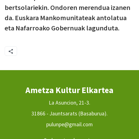
bertsolariekin. Ondoren merendua izanen
da. Euskara Mankomunitateak antolatua
eta Nafarroako Gobernuak lagunduta.
Ametza Kultur Elkartea
La Asuncion, 21-3.
31866 - Jauntsarats (Basaburua).
pulunpe@gmail.com