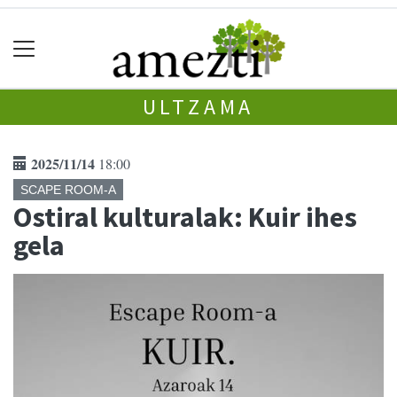
ULTZAMA
2025/11/14
18:00
SCAPE ROOM-A
Ostiral kulturalak: Kuir ihes
gela