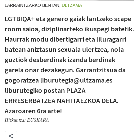
LARRAINTZARKO BENTAN,
ULTZAMA
LGTBIQA+ eta genero gaiak lantzeko scape
room saioa, diziplinarteko ikuspegi batetik.
Haurrak modu dibertigarri eta liluragarri
batean aniztasun sexuala ulertzea, nola
guztiok desberdinak izanda berdinak
garela onar dezakegun. Garrantzitsua da
gogoratzea liburutegia@ultzama.es
liburutegiko postan PLAZA
ERRESERBATZEA NAHITAEZKOA DELA.
Azaroaren 6ra arte!
Hizkuntza:
EUSKARA