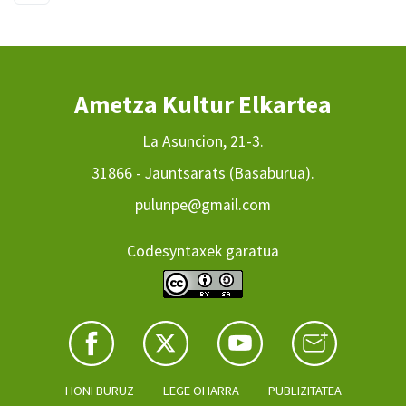
Ametza Kultur Elkartea
La Asuncion, 21-3.
31866 - Jauntsarats (Basaburua).
pulunpe@gmail.com
Codesyntaxek garatua
HONI BURUZ
LEGE OHARRA
PUBLIZITATEA