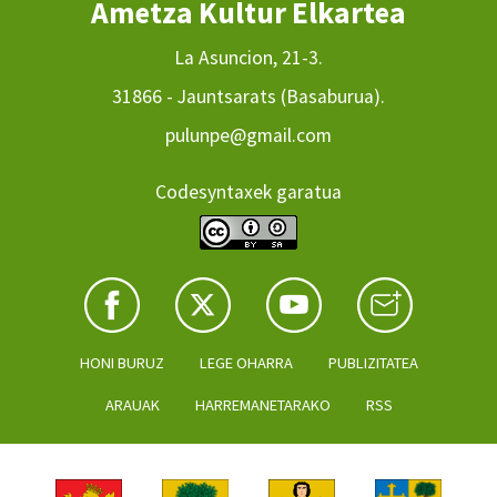
Ametza Kultur Elkartea
La Asuncion, 21-3.
31866 - Jauntsarats (Basaburua).
pulunpe@gmail.com
Codesyntaxek garatua
HONI BURUZ
LEGE OHARRA
PUBLIZITATEA
ARAUAK
HARREMANETARAKO
RSS