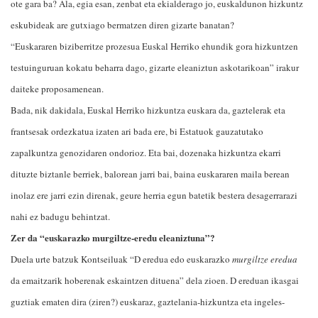
ote gara ba? Ala, egia esan, zenbat eta ekialderago jo, euskaldunon hizkuntz
eskubideak are gutxiago bermatzen diren gizarte banatan?
“Euskararen biziberritze prozesua Euskal Herriko ehundik gora hizkuntzen
testuinguruan kokatu beharra dago, gizarte eleaniztun askotarikoan” irakur
daiteke proposamenean.
Bada, nik dakidala, Euskal Herriko hizkuntza euskara da, gaztelerak eta
frantsesak ordezkatua izaten ari bada ere, bi Estatuok gauzatutako
zapalkuntza genozidaren ondorioz. Eta bai, dozenaka hizkuntza ekarri
dituzte biztanle berriek, balorean jarri bai, baina euskararen maila berean
inolaz ere jarri ezin direnak, geure herria egun batetik bestera desagerrarazi
nahi ez badugu behintzat.
Zer da “euskarazko murgiltze-eredu eleaniztuna”?
Duela urte batzuk Kontseiluak “D eredua edo euskarazko
murgiltze eredua
da emaitzarik hoberenak eskaintzen dituena” dela zioen. D ereduan ikasgai
guztiak ematen dira (ziren?) euskaraz, gaztelania-hizkuntza eta ingeles-