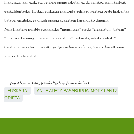
hizkuntza izan ezik, eta bera ere eremu askotan ez da nahikoa izan ikasleak
euskalduntzeko. Hortaz, euskarari ikastordu gehiago kentzea beste hizkuntza
batzuei emateko, ez dirudi egoera zuzentzen lagunduko digunik.
Nola litzateke posible euskarazko “murgiltzea” eredu “eleaniztun” batean?
“Euskarazko murgiltze-eredu eleaniztuna” zertan da, zehatz-mehatz?
Contradictio in terminis?
Murgiltze eredua
eta
eleaniztun eredua
elkarren
kontra daude erabat.
Jon Aleman Astitz
(Euskaltzaleen foroko kidea)
EUSKARA
ANUE
ATETZ
BASABURUA
IMOTZ
LANTZ
ODIETA