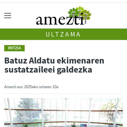
ULTZAMA
IRITZIA
Batuz Aldatu ekimenaren
sustatzaileei galdezka
Amezti.eus
2025eko urriaren 10a