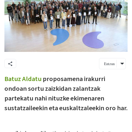
Entzun
Batuz Aldatu
proposamena irakurri
ondoan sortu zaizkidan zalantzak
partekatu nahi nituzke ekimenaren
sustatzaileekin eta euskaltzaleekin oro har.