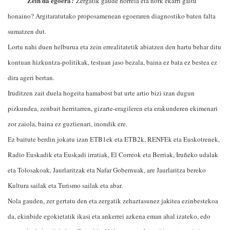
Zein da egoera?
Zergatik gaude horrela eta nork ekarri gaitu
honaino? Argitaratutako proposamenean egoeraren diagnostiko baten falta
sumatzen dut.
Lortu nahi duen helburua eta zein errealitatetik abiatzen den hartu behar ditu
kontuan hizkuntza-politikak, testuan jaso bezala, baina ez bata ez bestea ez
dira ageri bertan.
Iruditzen zait duela hogeita hamabost bat urte artio bizi izan dugun
pizkundea, zenbait herritarren, gizarte-eragileren eta erakunderen ekimenari
zor zaiola, baina ez guztienari, inondik ere.
Ez baitute berdin jokatu izan ETB1ek eta ETB2k, RENFEk eta Euskotrenek,
Radio Euskadik eta Euskadi irratiak, El Correok eta Berriak, Iruñeko udalak
eta Tolosakoak, Jaurlaritzak eta Nafar Gobernuak, are Jaurlaritza bereko
Kultura sailak eta Turismo sailak eta abar.
Nola gauden, zer gertatu den eta zergatik zehaztasunez jakitea ezinbestekoa
da, ekinbide egokietatik ikasi eta ankerrei azkena eman ahal izateko, edo