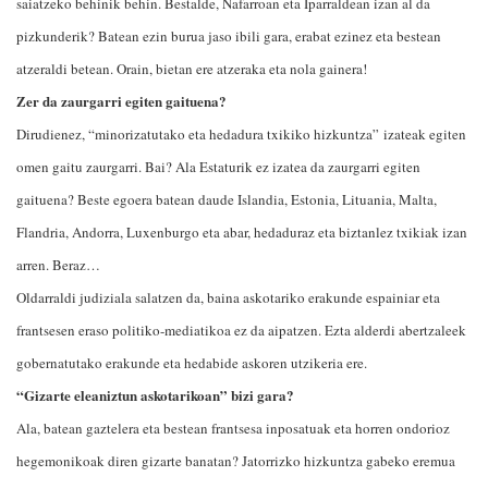
saiatzeko behinik behin. Bestalde, Nafarroan eta Iparraldean izan al da
pizkunderik? Batean ezin burua jaso ibili gara, erabat ezinez eta bestean
atzeraldi betean. Orain, bietan ere atzeraka eta nola gainera!
Zer da zaurgarri egiten gaituena?
Dirudienez, “minorizatutako eta hedadura txikiko hizkuntza”
izateak egiten
omen gaitu zaurgarri. Bai? Ala Estaturik ez izatea da zaurgarri egiten
gaituena? Beste egoera batean daude Islandia, Estonia, Lituania, Malta,
Flandria, Andorra, Luxenburgo eta abar, hedaduraz eta biztanlez txikiak izan
arren. Beraz…
Oldarraldi judiziala salatzen da, baina askotariko erakunde espainiar eta
frantsesen eraso politiko-mediatikoa ez da aipatzen. Ezta alderdi abertzaleek
gobernatutako erakunde eta hedabide askoren utzikeria ere.
“Gizarte eleaniztun askotarikoan” bizi gara?
Ala, batean gaztelera eta bestean frantsesa inposatuak eta horren ondorioz
hegemonikoak diren gizarte banatan? Jatorrizko hizkuntza gabeko eremua