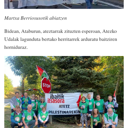
Martxa Berriosusotik abiatzen
Bidean, Ataburun, ateztarrak zituzten esperoan, Atezko
Udalak lagunduta bertako herritarrek arduratu baitziren
horniduraz.