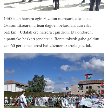
14:00etan harrera egin zitzaion martxari, eskola eta
Osasun Etxearen artean dagoen belardian, aurresku
batekin. Udalak ere harrera egin zion. Eta ondoren,
aipatutako bazkari jendetsua. Benta tokirik gabe gelditu
zen 60 pertsonek erosi baitzitzuten txartela guztiak.