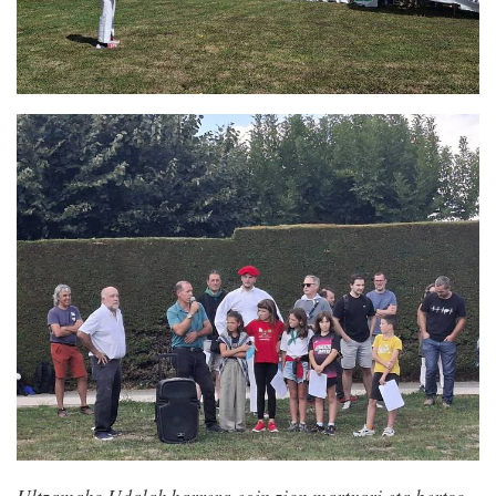
Ultzamako Udalak harrera egin zion martxari eta bertso