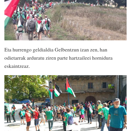
Eta hurrengo geldialdia Gelbentzun izan zen, han
odietarrak arduratu ziren parte hartzaileei hornidura
eskaintzeaz.