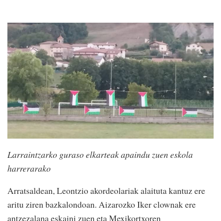
Larraintzarko guraso elkarteak apaindu zuen eskola
harrerarako
Arratsaldean, Leontzio akordeolariak alaituta kantuz ere
aritu ziren bazkalondoan. Aizarozko Iker clownak ere
antzezalana eskaini zuen eta Mexikortxoren