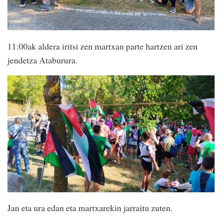
11:00ak aldera iritsi zen martxan parte hartzen ari zen
jendetza Ataburura.
Jan eta ura edan eta martxarekin jarraitu zuten.