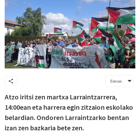
Entzun
Atzo iritsi zen martxa Larraintzarrera,
14:00ean eta harrera egin zitzaion eskolako
belardian. Ondoren Larraintzarko bentan
izan zen bazkaria bete zen.