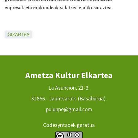
enpresak eta erakundeak salatzea eta ikusaraztea.
GIZARTEA
Ametza Kultur Elkartea
La Asuncion, 21-3.
31866 - Jauntsarats (Basaburua).
pulunpe@gmail.com
Codesyntaxek garatua