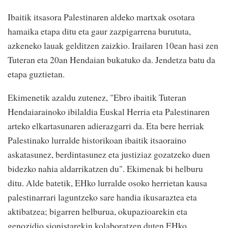
Ibaitik itsasora Palestinaren aldeko martxak osotara
hamaika etapa ditu eta gaur zazpigarrena burututa,
azkeneko lauak gelditzen zaizkio. Irailaren 10ean hasi zen
Tuteran eta 20an Hendaian bukatuko da. Jendetza batu da
etapa guztietan.
Ekimenetik azaldu zutenez, "Ebro ibaitik Tuteran
Hendaiarainoko ibilaldia Euskal Herria eta Palestinaren
arteko elkartasunaren adierazgarri da. Eta bere herriak
Palestinako lurralde historikoan ibaitik itsaoraino
askatasunez, berdintasunez eta justiziaz gozatzeko duen
bidezko nahia aldarrikatzen du". Ekimenak bi helburu
ditu. Alde batetik, EHko lurralde osoko herrietan kausa
palestinarrari laguntzeko sare handia ikusaraztea eta
aktibatzea; bigarren helburua, okupazioarekin eta
genozidio sionistarekin kolaboratzen duten EHko