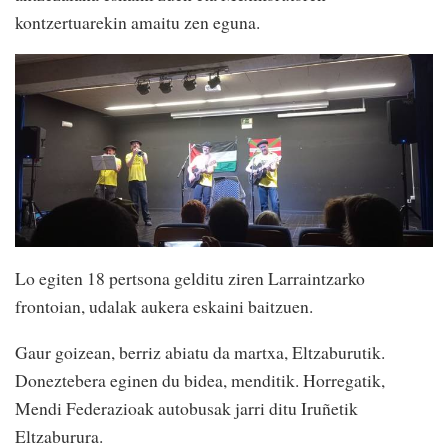
kontzertuarekin amaitu zen eguna.
Lo egiten 18 pertsona gelditu ziren Larraintzarko
frontoian, udalak aukera eskaini baitzuen.
Gaur goizean, berriz abiatu da martxa, Eltzaburutik.
Doneztebera eginen du bidea, menditik. Horregatik,
Mendi Federazioak autobusak jarri ditu Iruñetik
Eltzaburura.