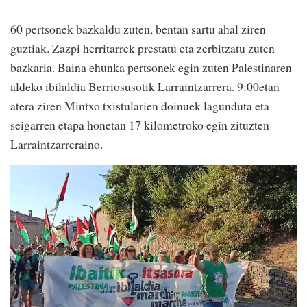
60 pertsonek bazkaldu zuten, bentan sartu ahal ziren
guztiak. Zazpi herritarrek prestatu eta zerbitzatu zuten
bazkaria. Baina ehunka pertsonek egin zuten Palestinaren
aldeko ibilaldia Berriosusotik Larraintzarrera. 9:00etan
atera ziren Mintxo txistularien doinuek lagunduta eta
seigarren etapa honetan 17 kilometroko egin zituzten
Larraintzarreraino.