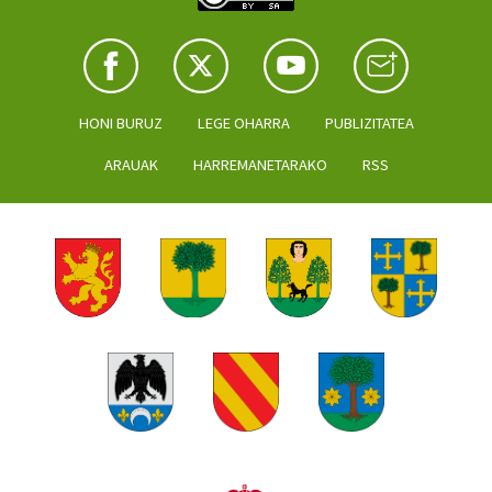
HONI BURUZ
LEGE OHARRA
PUBLIZITATEA
ARAUAK
HARREMANETARAKO
RSS