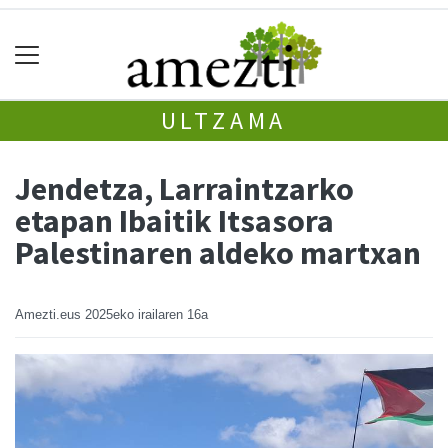
ULTZAMA
Jendetza, Larraintzarko
etapan Ibaitik Itsasora
Palestinaren aldeko martxan
Amezti.eus
2025eko irailaren 16a