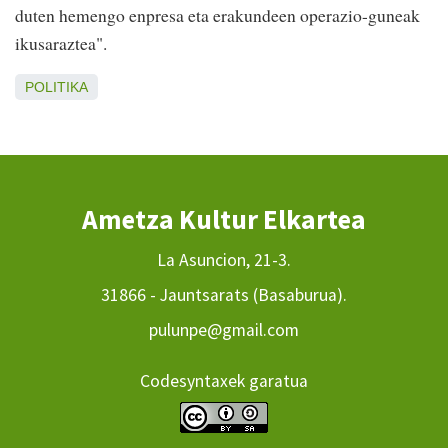
duten hemengo enpresa eta erakundeen operazio-guneak
ikusaraztea".
POLITIKA
Ametza Kultur Elkartea
La Asuncion, 21-3.
31866 - Jauntsarats (Basaburua).
pulunpe@gmail.com
Codesyntaxek garatua