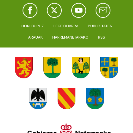
HONI BURUZ
LEGE OHARRA
PUBLIZITATEA
ARAUAK
HARREMANETARAKO
RSS