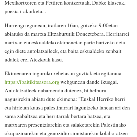
Mexikortxoren eta Pettiren kontzertuak, Dabke klaseak,
poesia irakurketa...
Hurrengo egunean, irailaren 16an, goizeko 9:00etan
abiatuko da martxa Eltzaburutik Doneztebera. Herritarrei
martxan eta eskualdeko ekimenetan parte hartzeko deia
egin diete antolatzaileek, eta baita eskualdeko zenbait
udalek ere, Atezkoak kasu.
Ekimenaren inguruko xehetasun guztiak eta egitaraua
https://ibaitikitsasora.org
webgunean daude ikusgai.
Antolatzaileek nabamendu dutenez, bi helburu
nagusirekin abiatu dute ekimena: "Euskal Herriko herri
eta hirietan kausa palestinarrari laguntzeko lanean ari den
sarea zabaltzea eta herritarrak bertara batzea, eta
martxaren presentziarekin eta salaketarekin Palestinako
okupazioarekin eta genozidio sionistarekin kolaboratzen