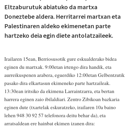
Eltzaburutuk abiatuko da martxa
Doneztebe aldera. Herritarrei martxan eta
Palestinaren aldeko ekimenetan parte
hartzeko deia egin diete antolatzaileek.
Irailaren 15ean, Berriosusotik gure eskualderako bidea
eginen du martxak. 9:00etan irtengo dira handik, eta
aurreikuspenen arabera, eguerdiko 12:00etan Gelbentzutik
pasako dira elkartasun ekimeneko parte hartzaileak.
13:30ean iritsiko da ekimena Larraintzarra, eta bertan
harrera eginen zaio ibilaldiari. Zentro Zibikoan bazkaria
eginen dute (txartelak eskuratzeko, irailaren 10a baino
lehen 948 30 92 57 telefonora deitu behar da), eta
arratsaldean ere hainbat ekimen izanen dira: