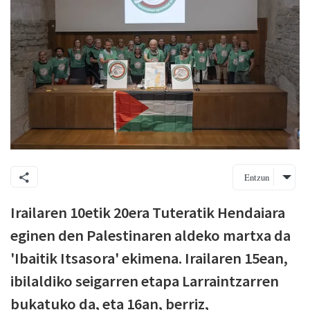
Entzun
Irailaren 10etik 20era Tuteratik Hendaiara
eginen den Palestinaren aldeko martxa da
'Ibaitik Itsasora' ekimena. Irailaren 15ean,
ibilaldiko seigarren etapa Larraintzarren
bukatuko da, eta 16an, berriz,