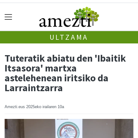
ULTZAMA
Tuteratik abiatu den 'Ibaitik
Itsasora' martxa
astelehenean iritsiko da
Larraintzarra
Amezti.eus
2025eko irailaren 10a