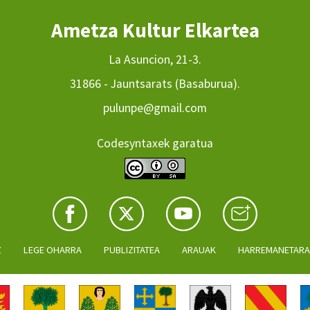
Ametza Kultur Elkartea
La Asuncion, 21-3.
31866 - Jauntsarats (Basaburua).
pulunpe@gmail.com
Codesyntaxek garatua
Z
LEGE OHARRA
PUBLIZITATEA
ARAUAK
HARREMANETAR