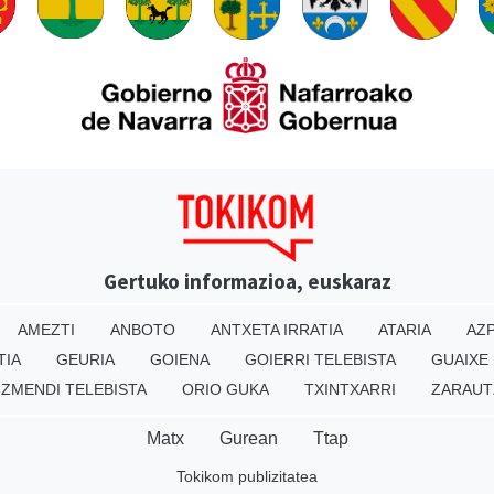
Gertuko informazioa, euskaraz
AMEZTI
ANBOTO
ANTXETA IRRATIA
ATARIA
AZP
TIA
GEURIA
GOIENA
GOIERRI TELEBISTA
GUAIXE
IZMENDI TELEBISTA
ORIO GUKA
TXINTXARRI
ZARAUT
Matx
Gurean
Ttap
Tokikom publizitatea