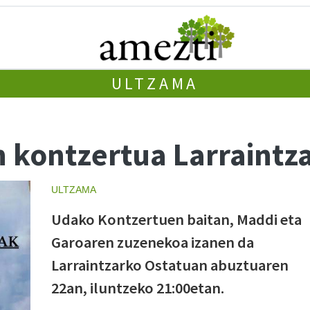
ULTZAMA
 kontzertua Larraintz
ULTZAMA
Udako Kontzertuen baitan, Maddi eta
Garoaren zuzenekoa izanen da
Larraintzarko Ostatuan abuztuaren
22an, iluntzeko 21:00etan.