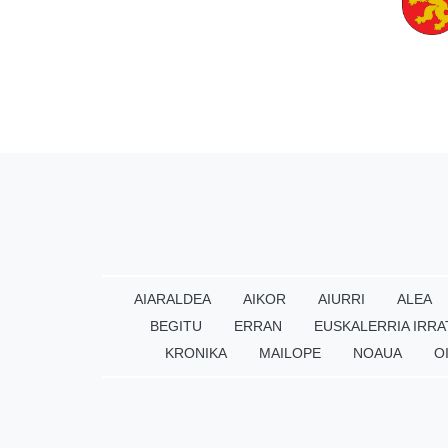
AIARALDEA
AIKOR
AIURRI
ALEA
BEGITU
ERRAN
EUSKALERRIA IRRA
KRONIKA
MAILOPE
NOAUA
O