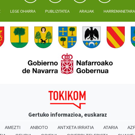
Z
LEGE OHARRA
PUBLIZITATEA
ARAUAK
HARREMANETAR
Gertuko informazioa, euskaraz
AMEZTI
ANBOTO
ANTXETA IRRATIA
ATARIA
AZP