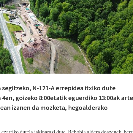
 segitzeko, N-121-A errepidea itxiko dute
4an, goizeko 8:00etatik eguerdiko 13:00ak arte
rtean izanen da mozketa, hegoalderako
 ezarriko dutela jakinarazi dute. Behobia aldera doazenek, berr