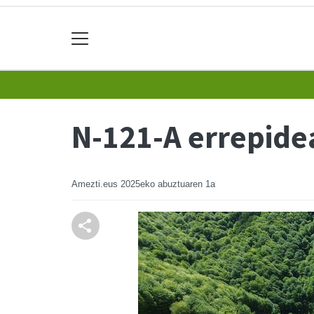
N-121-A errepide
Amezti.eus
2025eko abuztuaren 1a