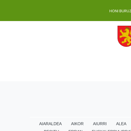
HONI BURU
AIARALDEA
AIKOR
AIURRI
ALEA