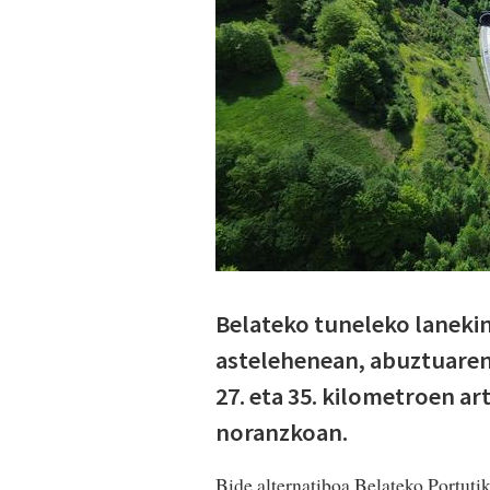
Belateko tuneleko lanekin
astelehenean, abuztuaren 
27. eta 35. kilometroen a
noranzkoan.
Bide alternatiboa Belateko Portutik