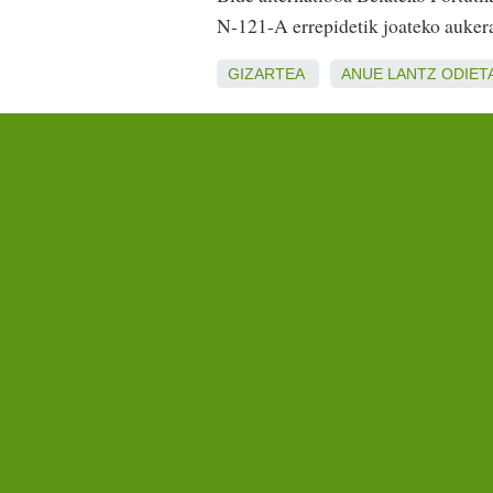
N-121-A errepidetik joateko auker
GIZARTEA
ANUE
LANTZ
ODIET