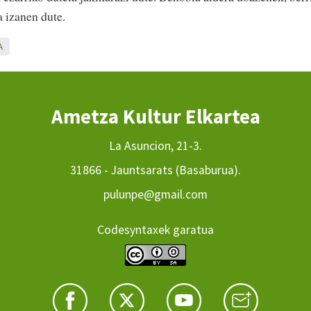
a izanen dute.
A
Ametza Kultur Elkartea
La Asuncion, 21-3.
31866 - Jauntsarats (Basaburua).
pulunpe@gmail.com
Codesyntaxek garatua