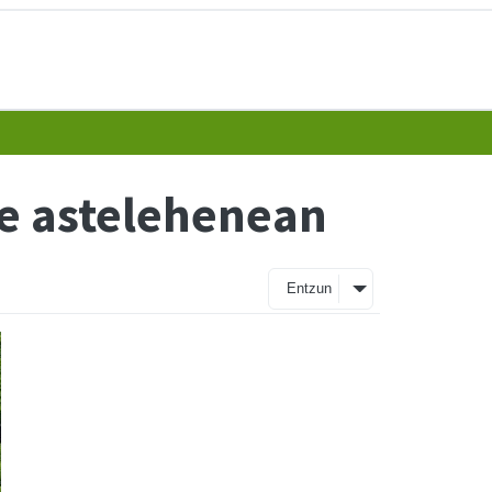
e astelehenean
Entzun