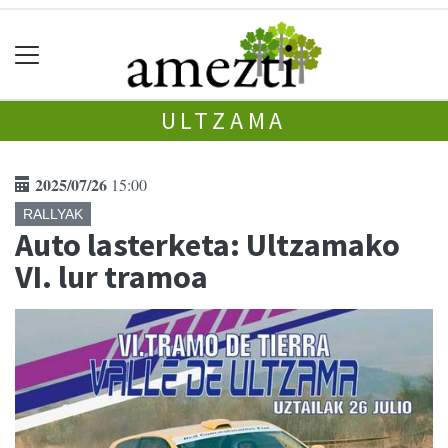
ULTZAMA
2025/07/26
15:00
RALLYAK
Auto lasterketa: Ultzamako
VI. lur tramoa