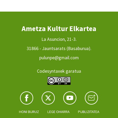
Ametza Kultur Elkartea
La Asuncion, 21-3.
31866 - Jauntsarats (Basaburua).
pulunpe@gmail.com
Codesyntaxek garatua
HONI BURUZ
LEGE OHARRA
PUBLIZITATEA