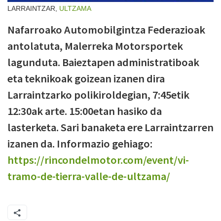
LARRAINTZAR,
ULTZAMA
Nafarroako Automobilgintza Federazioak
antolatuta, Malerreka Motorsportek
lagunduta. Baieztapen administratiboak
eta teknikoak goizean izanen dira
Larraintzarko polikiroldegian, 7:45etik
12:30ak arte. 15:00etan hasiko da
lasterketa. Sari banaketa ere Larraintzarren
izanen da. Informazio gehiago:
h
ttps://rincondelmotor.com/event/vi-
tramo-de-tierra-valle-de-ultzama/