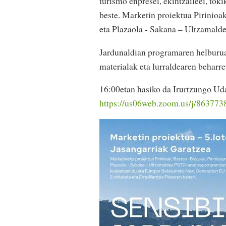
turismo enpresei, ekintzaileei, tok
beste. Marketin proiektua Pirinioa
eta Plazaola - Sakana – Ultzamal
Jardunaldian programaren helburua
materialak eta lurraldearen beharr
16:00etan hasiko da Irurtzungo Udal
https://us06web.zoom.us/j/86377