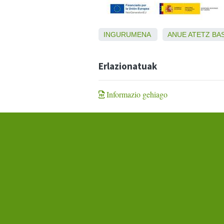
INGURUMENA
ANUE
ATETZ
BA
Erlazionatuak
Informazio gehiago