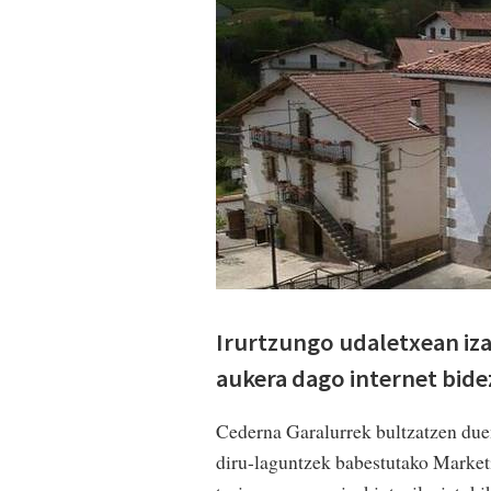
Irurtzungo udaletxean iza
aukera dago internet bidez
Cederna Garalurrek bultzatzen due
diru-laguntzek babestutako Marketi