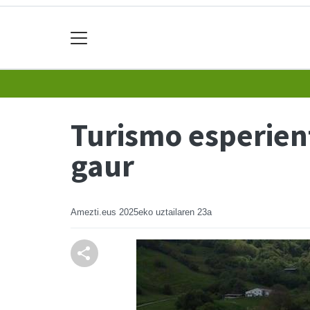
Turismo esperient
gaur
Amezti.eus
2025eko uztailaren 23a