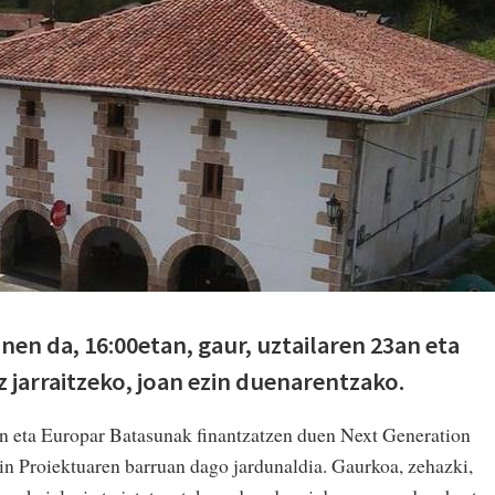
nen da, 16:00etan, gaur, uztailaren 23an eta
 jarraitzeko, joan ezin duenarentzako.
n eta Europar Batasunak finantzatzen duen Next Generation
n Proiektuaren barruan dago jardunaldia. Gaurkoa, zehazki,