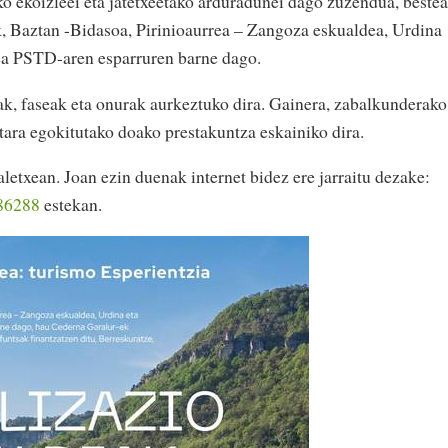
iko ekoizleei eta jatetxeetako arduradunei dago zuzendua, beste
k, Baztan -Bidasoa, Pirinioaurrea – Zangoza eskualdea, Urdina
dea PSTD-aren esparruren barne dago.
k, faseak eta onurak aurkeztuko dira. Gainera, zabalkunderako
etara egokitutako doako prestakuntza eskainiko dira.
etxean. Joan ezin duenak internet bidez ere jarraitu dezake:
386288
estekan.