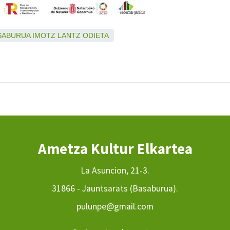
SABURUA
IMOTZ
LANTZ
ODIETA
Ametza Kultur Elkartea
La Asuncion, 21-3.
31866 - Jauntsarats (Basaburua).
pulunpe@gmail.com