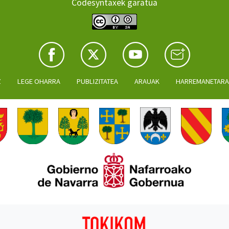
Codesyntaxek garatua
Z
LEGE OHARRA
PUBLIZITATEA
ARAUAK
HARREMANETAR