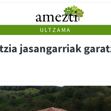
ULTZAMA
zia jasangarriak garat