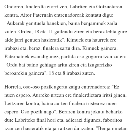
Ondoren, finalerdia etorri zen, Labriten eta Goizuetaren
kontra. Aitor Paternain entrenadoreak kontatu digu:
"Aukerak genituela banekien, baina benjaminek zaila
zuten. Ordea, 18 eta 11 gailendu ziren eta beraz lehia gure
alde jarri genuen hasieratik". Kimuek eta haurrek ere
irabazi eta, beraz, finalera sartu dira. Kimuek gainera,
Paternainek esan digunez, partida oso gogorra izan zuten:
"Ordu bat baino gehiago aritu ziren eta izugarrizko
beroarekin gainera". 18 eta 8 irabazi zuten.
Horrela, oso-oso pozik agertu zaigu entrenadorea: "Ez
nuen espero. Aurreko urtean ere finalerdietara iritsi ginen,
Leitzaren kontra, baina aurten finalera iristea ez nuen
espero. Oso pozik nago". Beraren kontra jokatu beharko
dute Labriteko final hori eta, adierazi digunez, faboritoa
izan zen hasieratik eta jarraitzen du izaten: "Benjaminetan