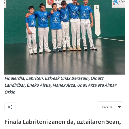
Finalerdia, Labriten. Ezk-esk Unax Berasain, Oinatz
Landiribar, Eneko Alsua, Manex Arza, Unax Arza eta Aimar
Orkin
Entzun
Finala Labriten izanen da, uztailaren 5ean,