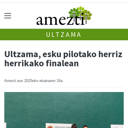
ULTZAMA
Ultzama, esku pilotako herriz
herrikako finalean
Amezti.eus
2025eko ekainaren 24a