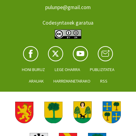
pulunpe@gmail.com
Codesyntaxek garatua
HONI BURUZ
LEGE OHARRA
PUBLIZITATEA
ARAUAK
HARREMANETARAKO
RSS