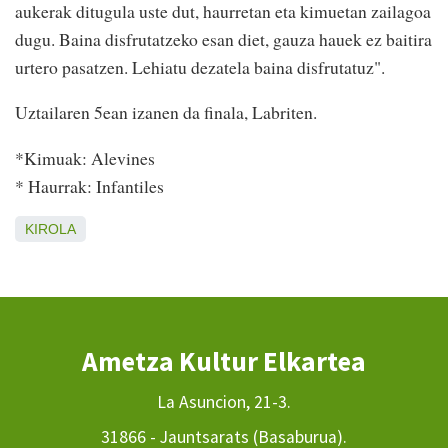
aukerak ditugula uste dut, haurretan eta kimuetan zailagoa
dugu. Baina disfrutatzeko esan diet, gauza hauek ez baitira
urtero pasatzen. Lehiatu dezatela baina disfrutatuz".
Uztailaren 5ean izanen da finala, Labriten.
*Kimuak: Alevines
* Haurrak: Infantiles
KIROLA
Ametza Kultur Elkartea
La Asuncion, 21-3.
31866 - Jauntsarats (Basaburua).