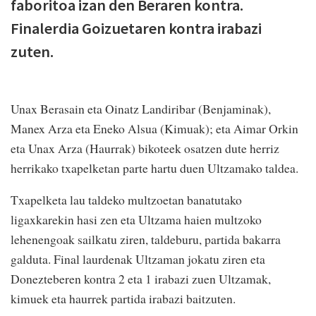
faboritoa izan den Beraren kontra.
Finalerdia Goizuetaren kontra irabazi
zuten.
Unax Berasain eta Oinatz Landiribar (Benjaminak),
Manex Arza eta Eneko Alsua (Kimuak); eta Aimar Orkin
eta Unax Arza (Haurrak) bikoteek osatzen dute herriz
herrikako txapelketan parte hartu duen Ultzamako taldea.
Txapelketa lau taldeko multzoetan banatutako
ligaxkarekin hasi zen eta Ultzama haien multzoko
lehenengoak sailkatu ziren, taldeburu, partida bakarra
galduta. Final laurdenak Ultzaman jokatu ziren eta
Donezteberen kontra 2 eta 1 irabazi zuen Ultzamak,
kimuek eta haurrek partida irabazi baitzuten.