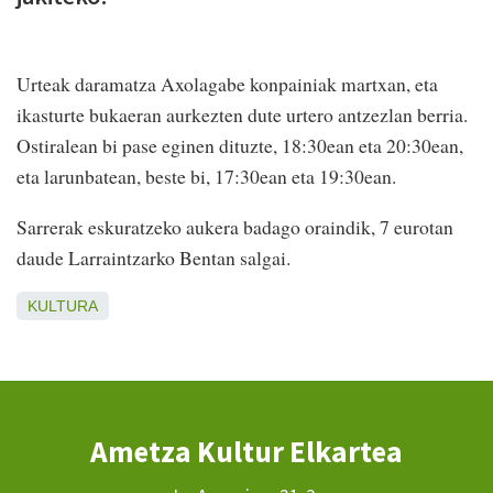
Urteak daramatza Axolagabe konpainiak martxan, eta
ikasturte bukaeran aurkezten dute urtero antzezlan berria.
Ostiralean bi pase eginen dituzte, 18:30ean eta 20:30ean,
eta larunbatean, beste bi, 17:30ean eta 19:30ean.
Sarrerak eskuratzeko aukera badago oraindik, 7 eurotan
daude Larraintzarko Bentan salgai.
KULTURA
Ametza Kultur Elkartea