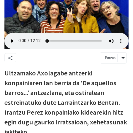
Entzun
Ultzamako Axolagabe antzerki
konpainiaren lan berria da 'De aquellos
barros...' antzezlana, eta ostiralean
estreinatuko dute Larraintzarko Bentan.
Irantzu Perez konpainiako kidearekin hitz
egin dugu gaurko irratsaioan, xehetasunak
jakiteko.