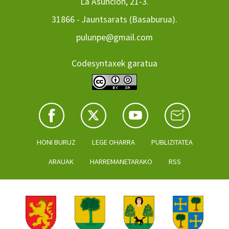
La Asuncion, 21-3.
31866 - Jauntsarats (Basaburua).
pulunpe@gmail.com
Codesyntaxek garatua
HONI BURUZ
LEGE OHARRA
PUBLIZITATEA
ARAUAK
HARREMANETARAKO
RSS