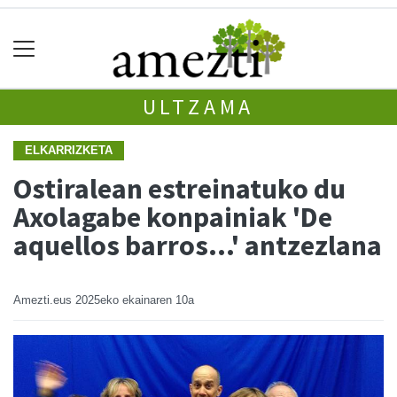
ULTZAMA
ELKARRIZKETA
Ostiralean estreinatuko du
Axolagabe konpainiak 'De
aquellos barros...' antzezlana
Amezti.eus
2025eko ekainaren 10a