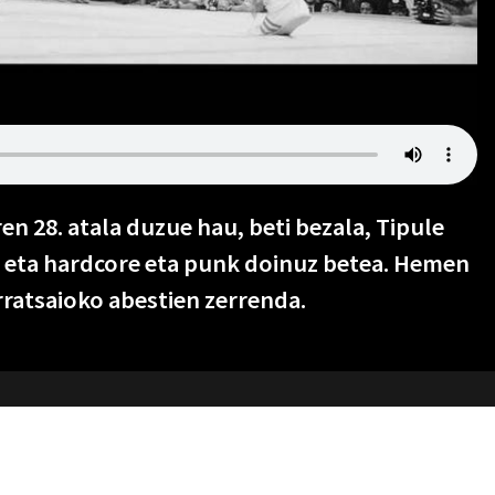
en 28. atala duzue hau, beti bezala, Tipule
 eta hardcore eta punk doinuz betea. Hemen
ratsaioko abestien zerrenda.