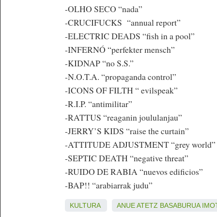
-OLHO SECO “nada”
-CRUCIFUCKS “annual report”
-ELECTRIC DEADS “fish in a pool”
-INFERNÓ “perfekter mensch”
-KIDNAP “no S.S.”
-N.O.T.A. “propaganda control”
-ICONS OF FILTH “ evilspeak”
-R.I.P. “antimilitar”
-RATTUS “reaganin joululanjau”
-JERRY’S KIDS “raise the curtain”
-ATTITUDE ADJUSTMENT “grey world”
-SEPTIC DEATH “negative threat”
-RUIDO DE RABIA “nuevos edificios”
-BAP!! “arabiarrak judu”
KULTURA
ANUE
ATETZ
BASABURUA
IMO