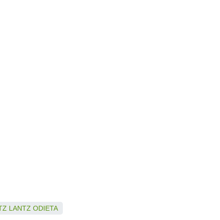
TZ
LANTZ
ODIETA