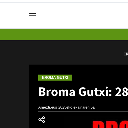
I
BROMA GUTXI
Broma Gutxi: 28
Amezti.eus
2025eko ekainaren 5a