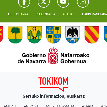
Z
LEGE OHARRA
PUBLIZITATEA
ARAUAK
HARREMANETAR
Gertuko informazioa, euskaraz
AMEZTI
ANBOTO
ANTXETA IRRATIA
ATARIA
AZP