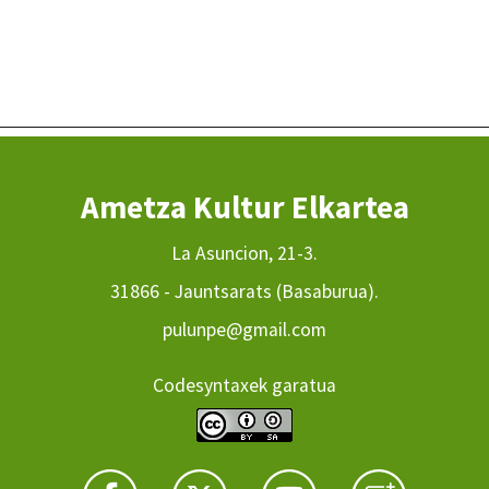
Ametza Kultur Elkartea
La Asuncion, 21-3.
31866 - Jauntsarats (Basaburua).
pulunpe@gmail.com
Codesyntaxek garatua