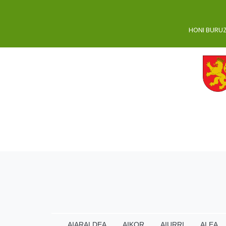
HONI BURU
AIARALDEA
AIKOR
AIURRI
ALEA