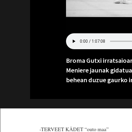
Broma Gutxi irratsaioar
Meniere jaunak gidatua
behean duzue gaurko ir
-TERVEET KÄDET “outo maa”