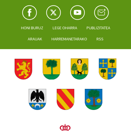
HONI BURUZ
LEGE OHARRA
PUBLIZITATEA
ARAUAK
HARREMANETARAKO
RSS