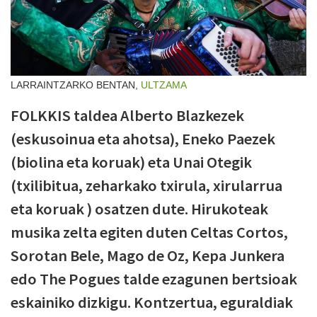
LARRAINTZARKO BENTAN,
ULTZAMA
FOLKKIS taldea Alberto Blazkezek
(eskusoinua eta ahotsa), Eneko Paezek
(biolina eta koruak) eta Unai Otegik
(txilibitua, zeharkako txirula, xirularrua
eta koruak ) osatzen dute. Hirukoteak
musika zelta egiten duten Celtas Cortos,
Sorotan Bele, Mago de Oz, Kepa Junkera
edo The Pogues talde ezagunen bertsioak
eskainiko dizkigu. Kontzertua, eguraldiak