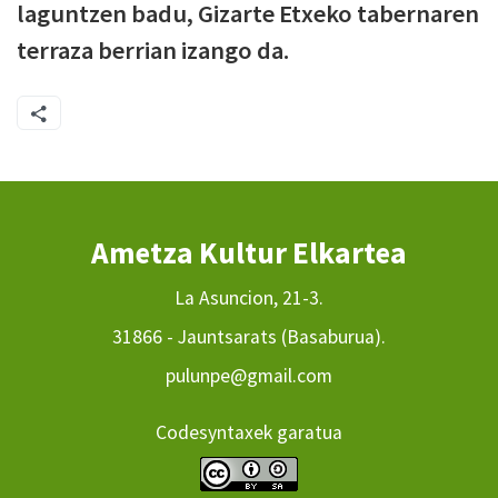
laguntzen badu, Gizarte Etxeko tabernaren
terraza berrian izango da.
Ametza Kultur Elkartea
La Asuncion, 21-3.
31866 - Jauntsarats (Basaburua).
pulunpe@gmail.com
Codesyntaxek garatua