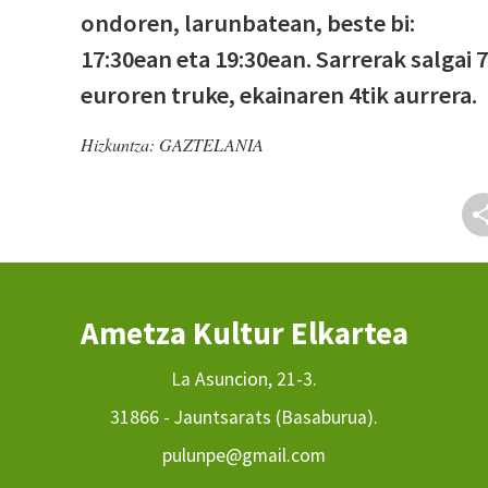
ondoren, larunbatean, beste bi:
17:30ean eta 19:30ean. Sarrerak salgai 7
euroren truke, ekainaren 4tik aurrera.
Hizkuntza:
GAZTELANIA
Ametza Kultur Elkartea
La Asuncion, 21-3.
31866 - Jauntsarats (Basaburua).
pulunpe@gmail.com