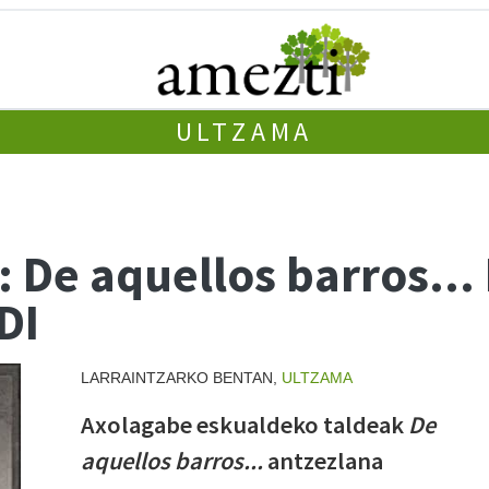
ULTZAMA
: De aquellos barros.
DI
LARRAINTZARKO BENTAN,
ULTZAMA
Axolagabe eskualdeko taldeak
De
aquellos barros...
antzezlana