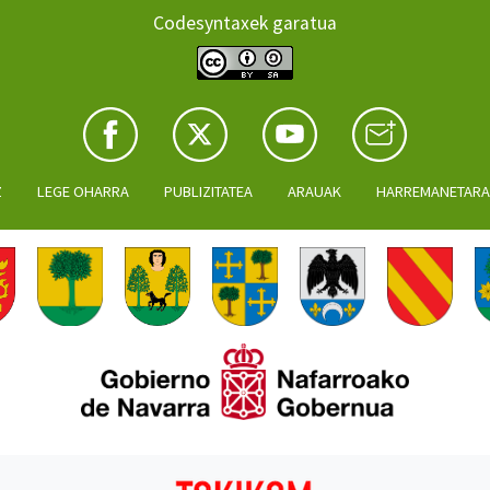
Codesyntaxek garatua
Z
LEGE OHARRA
PUBLIZITATEA
ARAUAK
HARREMANETAR