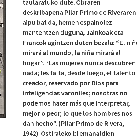
taularatuko dute. Obraren
deskribapena Pilar Primo de Riveraren
aipu bat da, hemen espainolez
mantentzen duguna, Jainkoak eta
Francok agintzen duten bezala: “El niñ
mirará al mundo, la niña mirará al
hogar”. “Las mujeres nunca descubren
nada; les falta, desde luego, el talento
creador, reservado por Dios para
inteligencias varoniles; nosotras no
podemos hacer más que interpretar,
mejor o peor, lo que los hombres nos
dan hecho”. (Pilar Primo de Rivera,
1942). Ostiraleko bi emanaldien