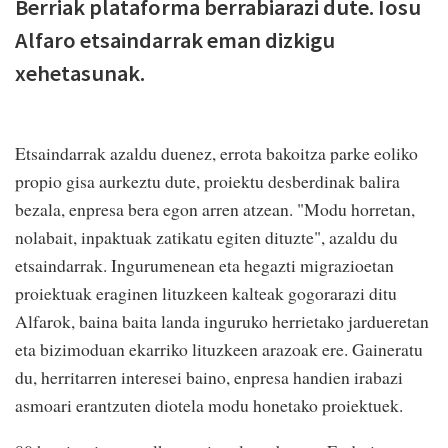
Berriak plataforma berrabiarazi dute. Iosu
Alfaro etsaindarrak eman dizkigu
xehetasunak.
Etsaindarrak azaldu duenez, errota bakoitza parke eoliko
propio gisa aurkeztu dute, proiektu desberdinak balira
bezala, enpresa bera egon arren atzean. "Modu horretan,
nolabait, inpaktuak zatikatu egiten dituzte", azaldu du
etsaindarrak. Ingurumenean eta hegazti migrazioetan
proiektuak eraginen lituzkeen kalteak gogorarazi ditu
Alfarok, baina baita landa inguruko herrietako jardueretan
eta bizimoduan ekarriko lituzkeen arazoak ere. Gaineratu
du, herritarren interesei baino, enpresa handien irabazi
asmoari erantzuten diotela modu honetako proiektuek.