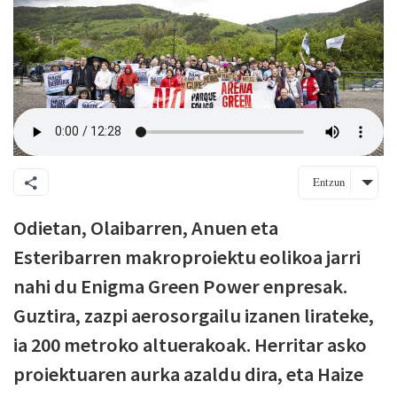
Entzun
Odietan, Olaibarren, Anuen eta
Esteribarren makroproiektu eolikoa jarri
nahi du Enigma Green Power enpresak.
Guztira, zazpi aerosorgailu izanen lirateke,
ia 200 metroko altuerakoak. Herritar asko
proiektuaren aurka azaldu dira, eta Haize