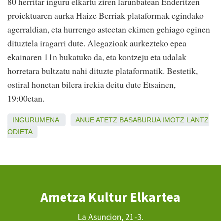
80 herritar inguru elkartu ziren larunbatean Enderitzen
proiektuaren aurka Haize Berriak plataformak egindako
agerraldian, eta hurrengo asteetan ekimen gehiago eginen
dituztela iragarri dute. Alegazioak aurkezteko epea
ekainaren 11n bukatuko da, eta kontzeju eta udalak
horretara bultzatu nahi dituzte plataformatik. Bestetik,
ostiral honetan bilera irekia deitu dute Etsainen,
19:00etan.
INGURUMENA
ANUE
ATETZ
BASABURUA
IMOTZ
LANTZ
ODIETA
Ametza Kultur Elkartea
La Asuncion, 21-3.