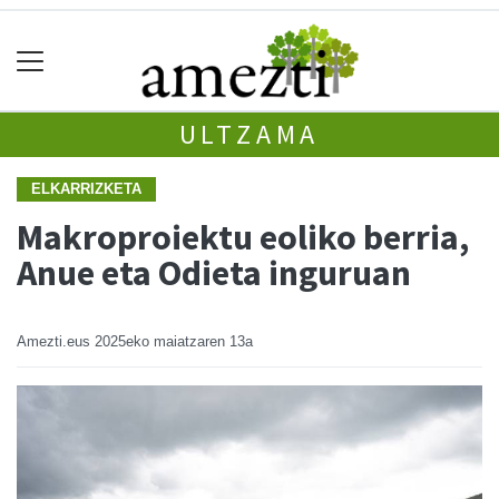
ULTZAMA
ELKARRIZKETA
Makroproiektu eoliko berria,
Anue eta Odieta inguruan
Amezti.eus
2025eko maiatzaren 13a