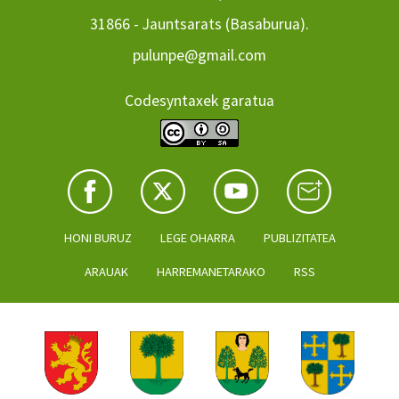
31866 - Jauntsarats (Basaburua).
pulunpe@gmail.com
Codesyntaxek garatua
HONI BURUZ
LEGE OHARRA
PUBLIZITATEA
ARAUAK
HARREMANETARAKO
RSS