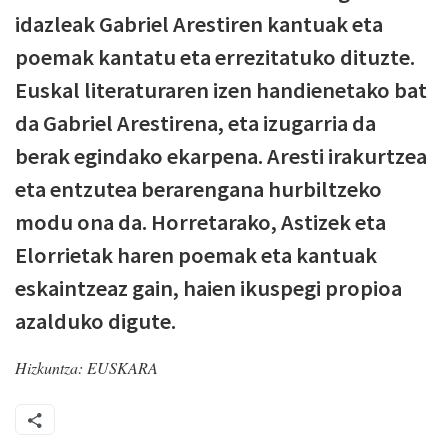
idazleak Gabriel Arestiren kantuak eta
poemak kantatu eta errezitatuko dituzte.
Euskal literaturaren izen handienetako bat
da Gabriel Arestirena, eta izugarria da
berak egindako ekarpena. Aresti irakurtzea
eta entzutea berarengana hurbiltzeko
modu ona da. Horretarako, Astizek eta
Elorrietak haren poemak eta kantuak
eskaintzeaz gain, haien ikuspegi propioa
azalduko digute.
Hizkuntza:
EUSKARA