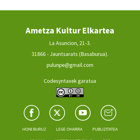
Ametza Kultur Elkartea
La Asuncion, 21-3.
31866 - Jauntsarats (Basaburua).
pulunpe@gmail.com
Codesyntaxek garatua
HONI BURUZ
LEGE OHARRA
PUBLIZITATEA