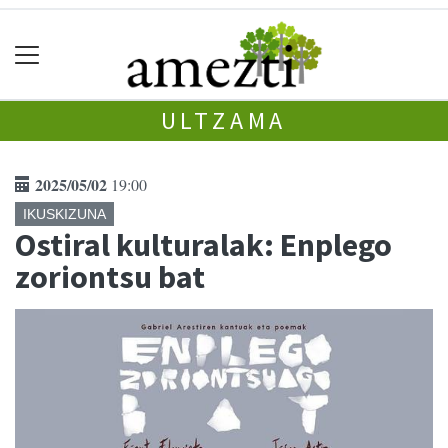
ULTZAMA
2025/05/02
19:00
IKUSKIZUNA
Ostiral kulturalak: Enplego
zoriontsu bat