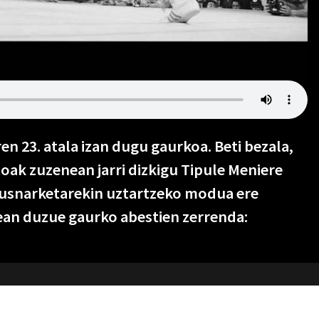
en 23. atala izan dugu gaurkoa. Beti bezala,
oak zuzenean jarri dizkigu Tipule Meniere
ausnarketarekin uztartzeko modua ere
an duzue gaurko abestien zerrenda: