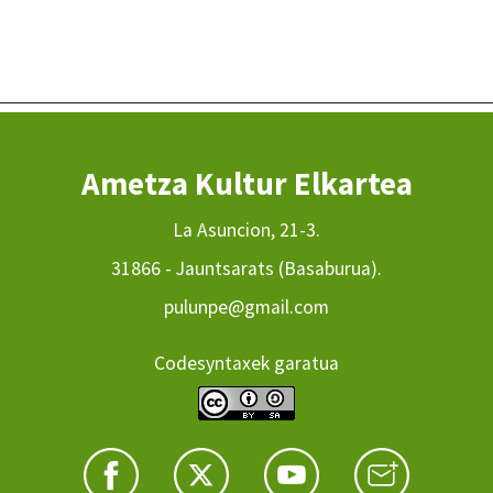
Ametza Kultur Elkartea
La Asuncion, 21-3.
31866 - Jauntsarats (Basaburua).
pulunpe@gmail.com
Codesyntaxek garatua