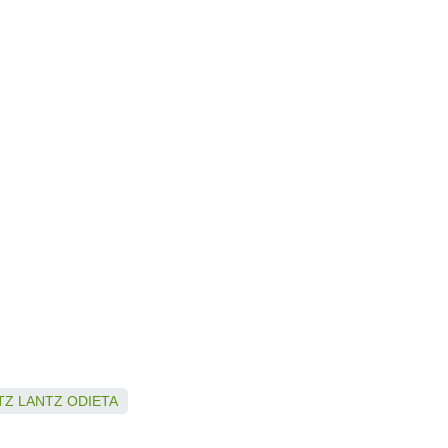
TZ
LANTZ
ODIETA