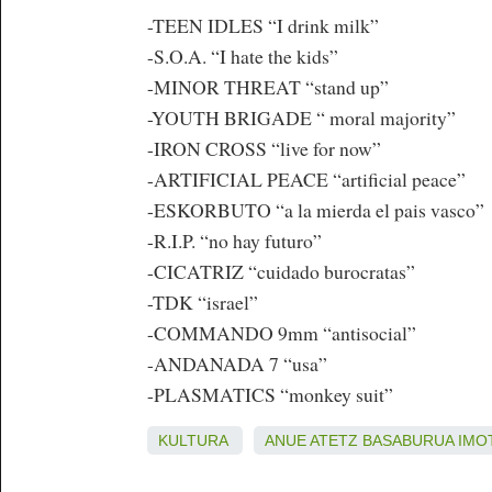
-TEEN IDLES “I drink milk”
-S.O.A. “I hate the kids”
-MINOR THREAT “stand up”
-YOUTH BRIGADE “ moral majority”
-IRON CROSS “live for now”
-ARTIFICIAL PEACE “artificial peace”
-ESKORBUTO “a la mierda el pais vasco”
-R.I.P. “no hay futuro”
-CICATRIZ “cuidado burocratas”
-TDK “israel”
-COMMANDO 9mm “antisocial”
-ANDANADA 7 “usa”
-PLASMATICS “monkey suit”
KULTURA
ANUE
ATETZ
BASABURUA
IMO