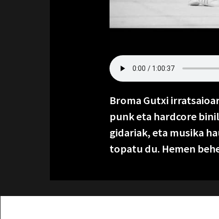
Broma Gutxi irratsaioar
punk eta hardcore binil
gidariak, eta musika h
topatu du. Hemen behe