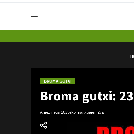
I
BROMA GUTXI
Broma gutxi: 23
Amezti.eus
2025eko martxoaren 27a