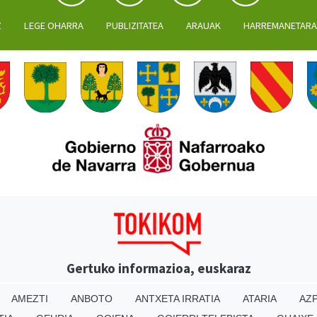
Z
LEGE OHARRA
PUBLIZITATEA
ARAUAK
HARREMANETAR
Gertuko informazioa, euskaraz
AMEZTI
ANBOTO
ANTXETA IRRATIA
ATARIA
AZP