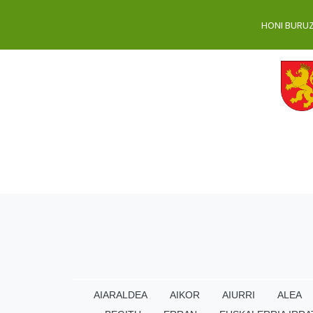
HONI BURU
AIARALDEA
AIKOR
AIURRI
ALEA