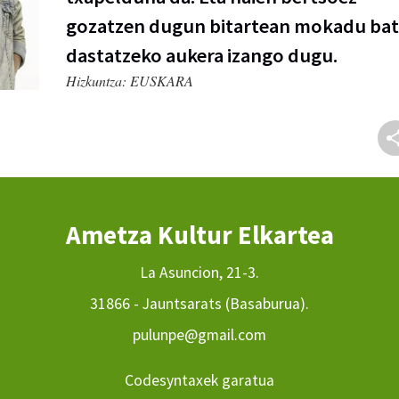
gozatzen dugun bitartean mokadu bat
dastatzeko aukera izango dugu.
Hizkuntza:
EUSKARA
Ametza Kultur Elkartea
La Asuncion, 21-3.
31866 - Jauntsarats (Basaburua).
pulunpe@gmail.com
Codesyntaxek garatua