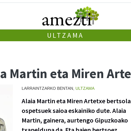
ULTZAMA
ia Martin eta Miren Art
LARRAINTZARKO BENTAN,
ULTZAMA
Alaia Martin eta Miren Artetxe
bertsola
ospetsuek saioa eskainiko dute. Alaia
Martin, gainera, aurtengo Gipuzkoako
txapelduna da. Eta haien bertsoez