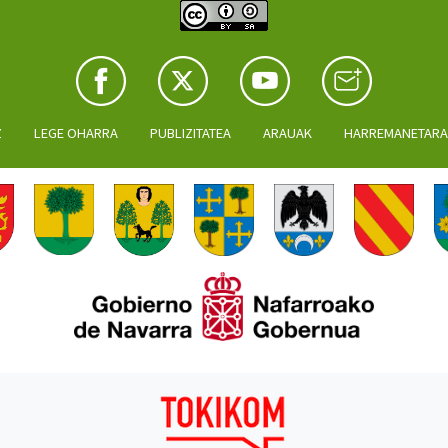
Z
LEGE OHARRA
PUBLIZITATEA
ARAUAK
HARREMANETAR