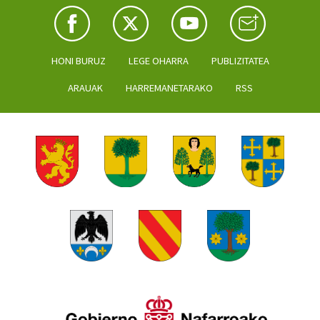
HONI BURUZ
LEGE OHARRA
PUBLIZITATEA
ARAUAK
HARREMANETARAKO
RSS