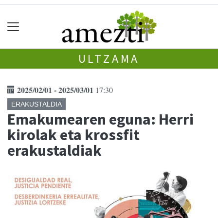
ULTZAMA
2025/02/01 - 2025/03/01
17:30
ERAKUSTALDIA
Emakumearen eguna: Herri
kirolak eta krossfit
erakustaldiak