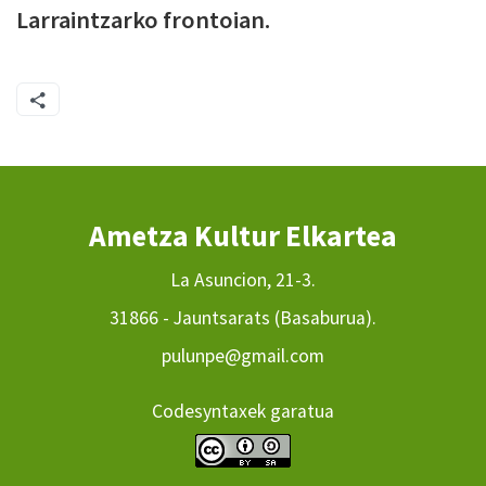
Larraintzarko frontoian.
Ametza Kultur Elkartea
La Asuncion, 21-3.
31866 - Jauntsarats (Basaburua).
pulunpe@gmail.com
Codesyntaxek garatua