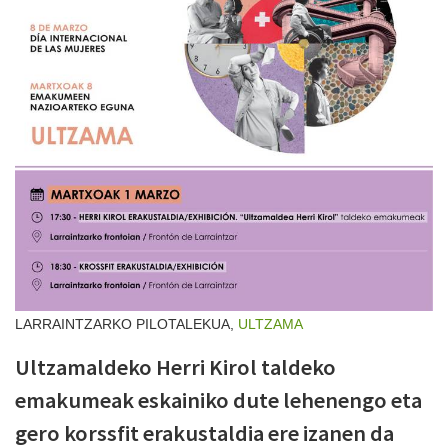
LARRAINTZARKO PILOTALEKUA,
ULTZAMA
Ultzamaldeko Herri Kirol taldeko
emakumeak eskainiko dute lehenengo eta
gero korssfit erakustaldia ere izanen da