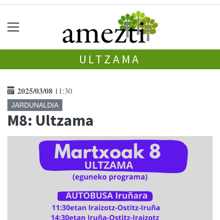
ULTZAMA
2025/03/08
11:30
JARDUNALDIA
M8: Ultzama