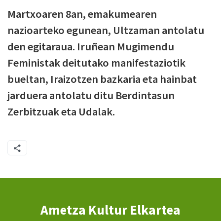
Martxoaren 8an, emakumearen
nazioarteko egunean, Ultzaman antolatu
den egitaraua. Iruñean Mugimendu
Feministak deitutako manifestaziotik
bueltan, Iraizotzen bazkaria eta hainbat
jarduera antolatu ditu Berdintasun
Zerbitzuak eta Udalak.
Ametza Kultur Elkartea