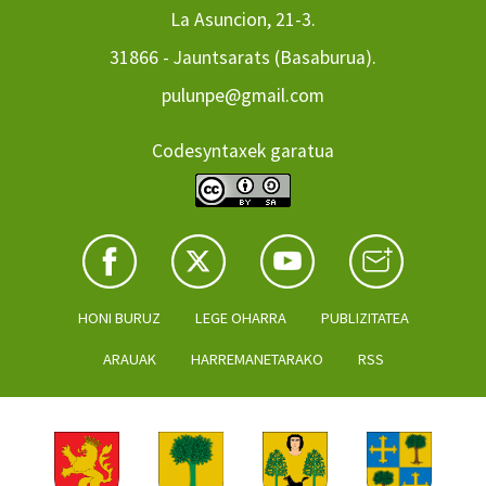
La Asuncion, 21-3.
31866 - Jauntsarats (Basaburua).
pulunpe@gmail.com
Codesyntaxek garatua
HONI BURUZ
LEGE OHARRA
PUBLIZITATEA
ARAUAK
HARREMANETARAKO
RSS