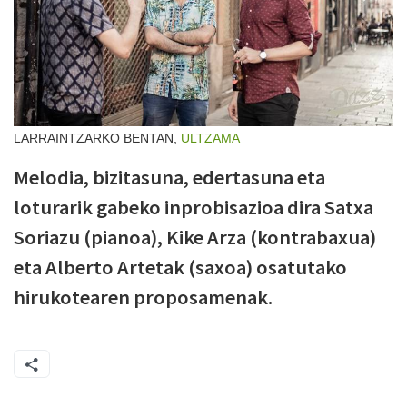
LARRAINTZARKO BENTAN,
ULTZAMA
Melodia, bizitasuna, edertasuna eta
loturarik gabeko inprobisazioa dira Satxa
Soriazu (pianoa), Kike Arza (kontrabaxua)
eta Alberto Artetak (saxoa) osatutako
hirukotearen proposamenak.