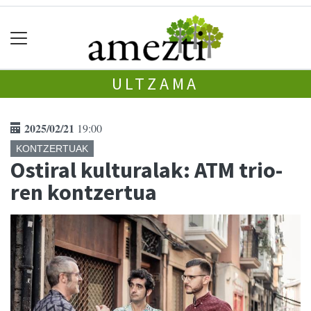
ULTZAMA
2025/02/21
19:00
KONTZERTUAK
Ostiral kulturalak: ATM trio-
ren kontzertua