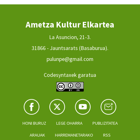
Ametza Kultur Elkartea
La Asuncion, 21-3.
31866 - Jauntsarats (Basaburua).
pulunpe@gmail.com
Codesyntaxek garatua
HONI BURUZ
LEGE OHARRA
PUBLIZITATEA
ARAUAK
HARREMANETARAKO
RSS