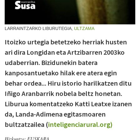
LARRAINTZARKO LIBURUTEGIA,
ULTZAMA
Itoizko urtegia betetzeko herriak husten
ari dira Longidan eta Artzibarren 2003ko
udaberrian. Bizidunekin batera
kanposantuetako hilak ere atera egin
behar ordea... Hiru istorio harilkatzen ditu
Iñigo Aranbarrik nobela beltz honetan.
Liburua komentatzeko Katti Leatxe izanen
da, Landa-Adimena egitasmoaren
bultzatzailea (
inteligenciarural.org)
Hizkuntza:
EUSKARA