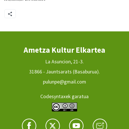
Ametza Kultur Elkartea
La Asuncion, 21-3.
31866 - Jauntsarats (Basaburua).
pulunpe@gmail.com
Codesyntaxek garatua