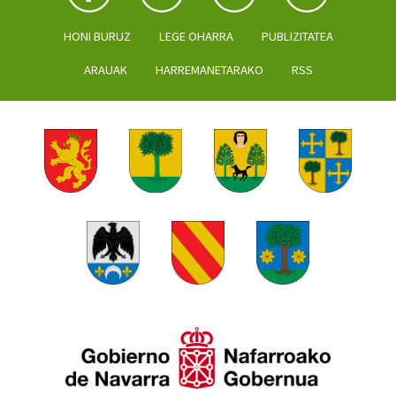
HONI BURUZ
LEGE OHARRA
PUBLIZITATEA
ARAUAK
HARREMANETARAKO
RSS