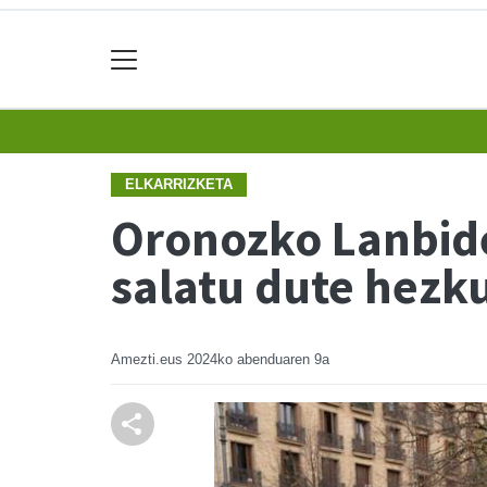
ELKARRIZKETA
Oronozko Lanbide
salatu dute hezk
Amezti.eus
2024ko abenduaren 9a