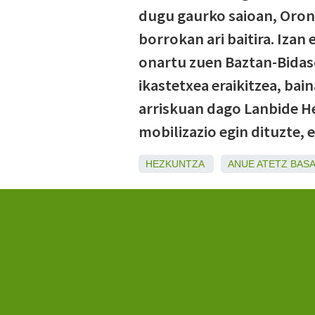
dugu gaurko saioan, Oron
borrokan ari baitira. Iza
onartu zuen Baztan-Bidas
ikastetxea eraikitzea, bai
arriskuan dago Lanbide He
mobilizazio egin dituzte, 
HEZKUNTZA
ANUE
ATETZ
BAS