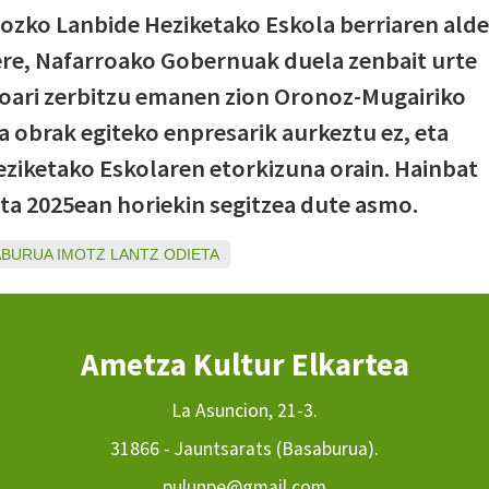
ozko Lanbide Heziketako Eskola berriaren alde
n ere, Nafarroako Gobernuak duela zenbait urte
oari zerbitzu emanen zion Oronoz-Mugairiko
na obrak egiteko enpresarik aurkeztu ez, eta
ziketako Eskolaren etorkizuna orain. Hainbat
eta 2025ean horiekin segitzea dute asmo.
ABURUA
IMOTZ
LANTZ
ODIETA
Ametza Kultur Elkartea
La Asuncion, 21-3.
31866 - Jauntsarats (Basaburua).
pulunpe@gmail.com