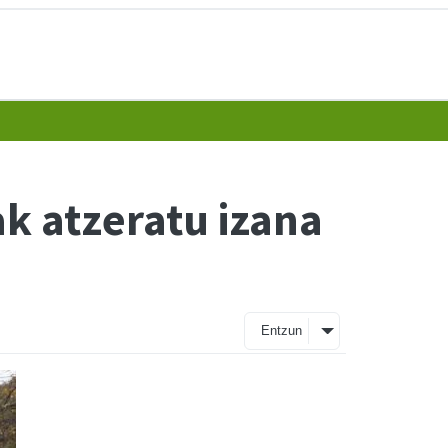
k atzeratu izana
Entzun