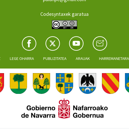
Codesyntaxek garatua
Z
LEGE OHARRA
PUBLIZITATEA
ARAUAK
HARREMANETAR