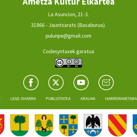
Ametza Kultur Elkartea
La Asuncion, 21-3.
31866 - Jauntsarats (Basaburua).
pulunpe@gmail.com
Codesyntaxek garatua
Z
LEGE OHARRA
PUBLIZITATEA
ARAUAK
HARREMANETAR