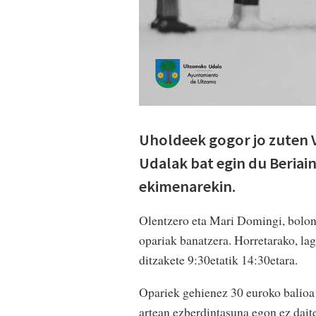
Uholdeek gogor jo zuten 
Udalak bat egin du Beria
ekimenarekin.
Olentzero eta Mari Domingi, bolon
opariak banatzera. Horretarako, l
ditzakete 9:30etatik 14:30etara.
Opariek gehienez 30 euroko balioa 
artean ezberdintasuna egon ez dait