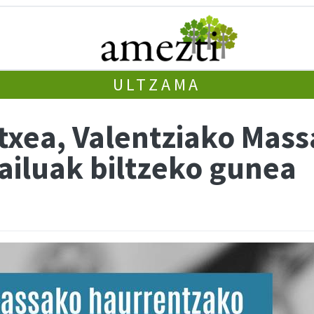
ULTZAMA
txea, Valentziako Mas
ailuak biltzeko gunea