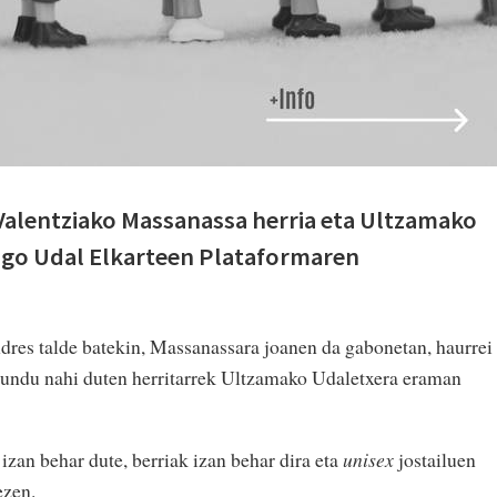
Valentziako Massanassa herria eta Ultzamako
ingo Udal Elkarteen Plataformaren
dres talde batekin, Massanassara joanen da gabonetan, haurrei
agundu nahi duten herritarrek Ultzamako Udaletxera eraman
izan behar dute, berriak izan behar dira eta
unisex
jostailuen
ezen.