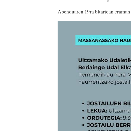
Abenduaren 19ra bitartean eraman 