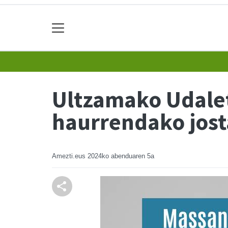
Ultzamako Udale
haurrendako jost
Amezti.eus
2024ko abenduaren 5a