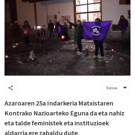
Entzun
Azaroaren 25a Indarkeria Matxistaren
Kontrako Nazioarteko Eguna da eta nahiz
eta talde feministek eta instituzioek
aldarria ere zabaldu dute.