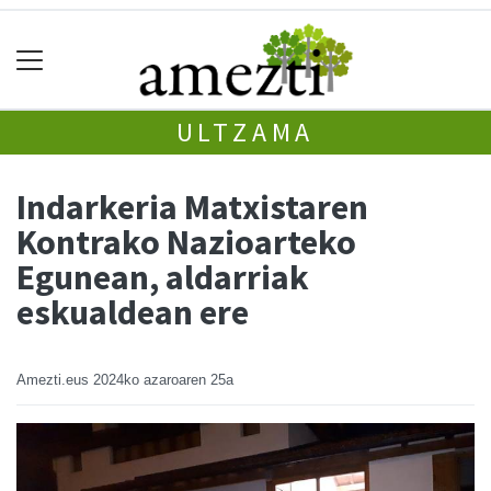
ULTZAMA
Indarkeria Matxistaren
Kontrako Nazioarteko
Egunean, aldarriak
eskualdean ere
Amezti.eus
2024ko azaroaren 25a