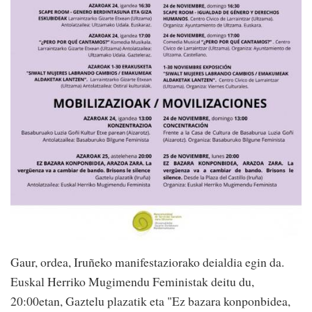
Gaur, ordea, Iruñeko manifestaziorako deialdia egin da.
Euskal Herriko Mugimendu Feministak deitu du,
20:00etan, Gaztelu plazatik eta "Ez bazara konponbidea,