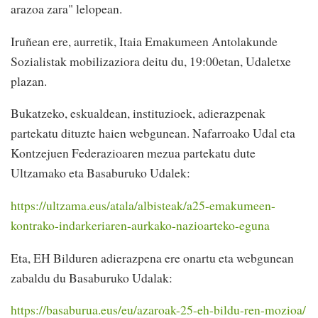
arazoa zara" lelopean.
Iruñean ere, aurretik, Itaia Emakumeen Antolakunde
Sozialistak mobilizaziora deitu du, 19:00etan, Udaletxe
plazan.
Bukatzeko, eskualdean, instituzioek, adierazpenak
partekatu dituzte haien webgunean. Nafarroako Udal eta
Kontzejuen Federazioaren mezua partekatu dute
Ultzamako eta Basaburuko Udalek:
https://ultzama.eus/atala/albisteak/a25-emakumeen-
kontrako-indarkeriaren-aurkako-nazioarteko-eguna
Eta, EH Bilduren adierazpena ere onartu eta webgunean
zabaldu du Basaburuko Udalak:
https://basaburua.eus/eu/azaroak-25-eh-bildu-ren-mozioa/