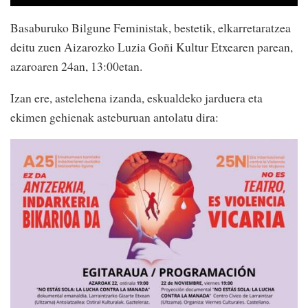
Basaburuko Bilgune Feministak, bestetik, elkarretaratzea
deitu zuen Aizarozko Luzia Goñi Kultur Etxearen parean,
azaroaren 24an, 13:00etan.
Izan ere, astelehena izanda, eskualdeko jarduera eta
ekimen gehienak asteburuan antolatu dira: