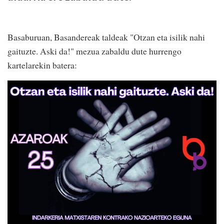
Basaburuan, Basandereak taldeak "Otzan eta isilik nahi
gaituzte. Aski da!" mezua zabaldu dute hurrengo
kartelarekin batera: