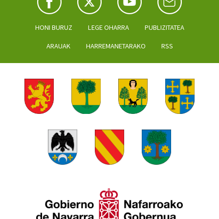
HONI BURUZ
LEGE OHARRA
PUBLIZITATEA
ARAUAK
HARREMANETARAKO
RSS