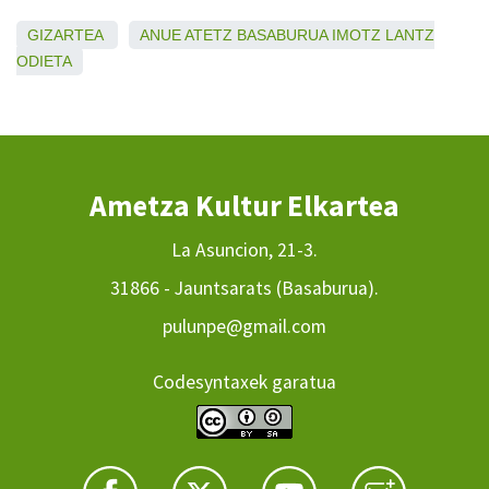
GIZARTEA
ANUE
ATETZ
BASABURUA
IMOTZ
LANTZ
ODIETA
Ametza Kultur Elkartea
La Asuncion, 21-3.
31866 - Jauntsarats (Basaburua).
pulunpe@gmail.com
Codesyntaxek garatua