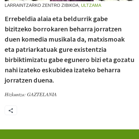
LARRAINTZARKO ZENTRO ZIBIKOA,
ULTZAMA
Errebeldia alaia eta beldurrik gabe
bizitzeko borrokaren beharra jorratzen
duen komedia musikala da, matxismoak
eta patriarkatuak gure existentzia
birbiktimizatu gabe egunero bizi eta gozatu
nahi izateko eskubidea izateko beharra
jorratzen duena.
Hizkuntza:
GAZTELANIA