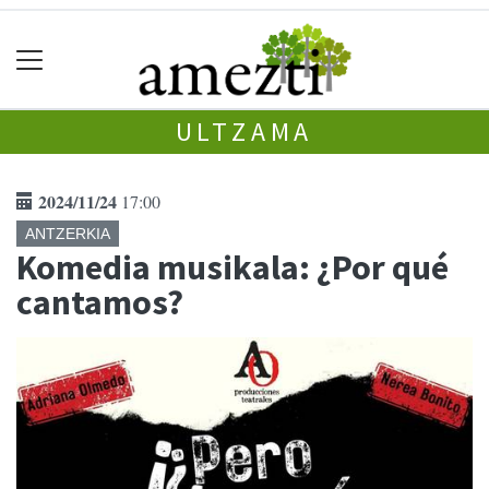
ULTZAMA
2024/11/24
17:00
ANTZERKIA
Komedia musikala: ¿Por qué
cantamos?