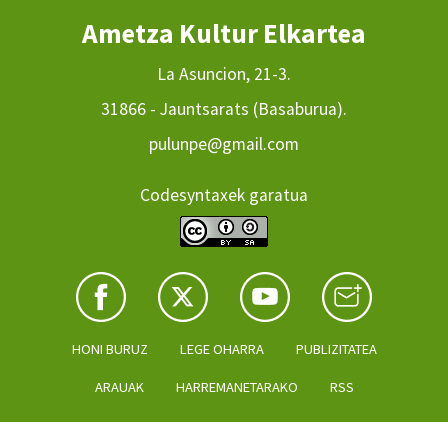
Ametza Kultur Elkartea
La Asuncion, 21-3.
31866 - Jauntsarats (Basaburua).
pulunpe@gmail.com
Codesyntaxek garatua
HONI BURUZ
LEGE OHARRA
PUBLIZITATEA
ARAUAK
HARREMANETARAKO
RSS