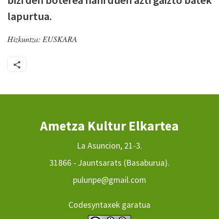
bizi den boterea nahi duen azti gaizto batek
lapurtua.
Hizkuntza:
EUSKARA
Ametza Kultur Elkartea
La Asuncion, 21-3.
31866 - Jauntsarats (Basaburua).
pulunpe@gmail.com
Codesyntaxek garatua