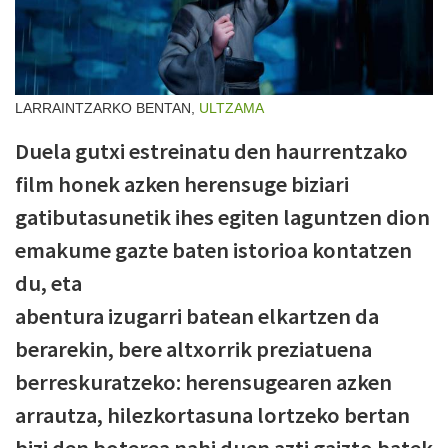
LARRAINTZARKO BENTAN,
ULTZAMA
Duela gutxi estreinatu den haurrentzako
film honek azken herensuge biziari
gatibutasunetik ihes egiten laguntzen dion
emakume gazte baten istorioa kontatzen
du, eta
abentura izugarri batean elkartzen da
berarekin, bere altxorrik preziatuena
berreskuratzeko: herensugearen azken
arrautza, hilezkortasuna lortzeko bertan