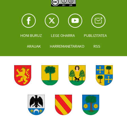
HONI BURUZ
LEGE OHARRA
PUBLIZITATEA
ARAUAK
HARREMANETARAKO
RSS