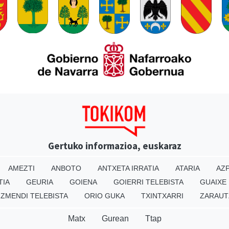
Gertuko informazioa, euskaraz
AMEZTI
ANBOTO
ANTXETA IRRATIA
ATARIA
AZP
TIA
GEURIA
GOIENA
GOIERRI TELEBISTA
GUAIXE
IZMENDI TELEBISTA
ORIO GUKA
TXINTXARRI
ZARAUT
Matx
Gurean
Ttap