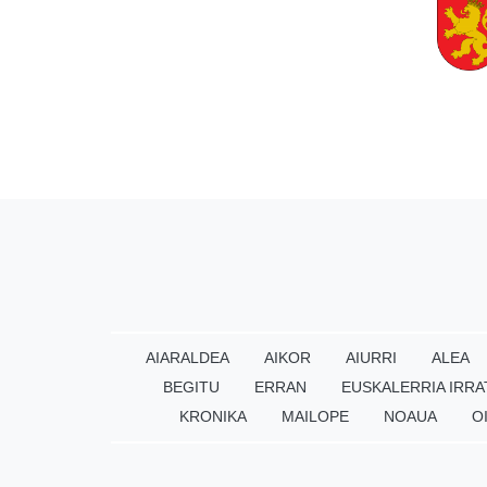
AIARALDEA
AIKOR
AIURRI
ALEA
BEGITU
ERRAN
EUSKALERRIA IRRA
KRONIKA
MAILOPE
NOAUA
O