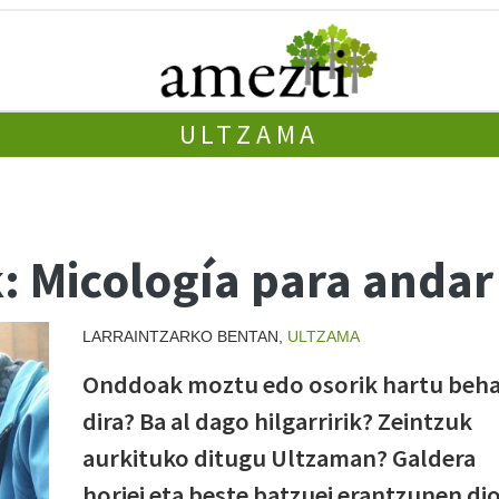
ULTZAMA
k: Micología para andar
LARRAINTZARKO BENTAN,
ULTZAMA
Onddoak moztu edo osorik hartu beh
dira? Ba al dago hilgarririk? Zeintzuk
aurkituko ditugu Ultzaman? Galdera
horiei eta beste batzuei erantzunen di