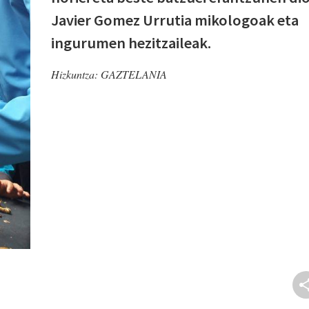
Javier Gomez Urrutia mikologoak eta
ingurumen hezitzaileak.
Hizkuntza:
GAZTELANIA