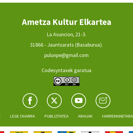
Ametza Kultur Elkartea
La Asuncion, 21-3.
31866 - Jauntsarats (Basaburua).
pulunpe@gmail.com
Codesyntaxek garatua
Z
LEGE OHARRA
PUBLIZITATEA
ARAUAK
HARREMANETAR