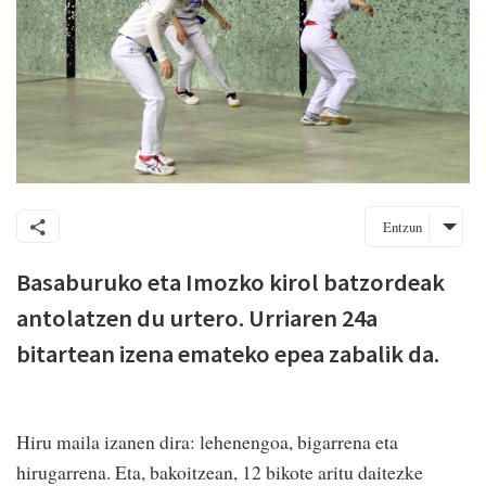
Entzun
Basaburuko eta Imozko kirol batzordeak
antolatzen du urtero. Urriaren 24a
bitartean izena emateko epea zabalik da.
Hiru maila izanen dira: lehenengoa, bigarrena eta
hirugarrena. Eta, bakoitzean, 12 bikote aritu daitezke