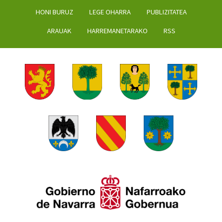
HONI BURUZ
LEGE OHARRA
PUBLIZITATEA
ARAUAK
HARREMANETARAKO
RSS