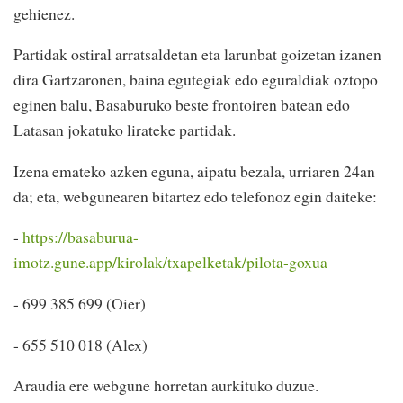
gehienez.
Partidak ostiral arratsaldetan eta larunbat goizetan izanen
dira Gartzaronen, baina egutegiak edo eguraldiak oztopo
eginen balu, Basaburuko beste frontoiren batean edo
Latasan jokatuko lirateke partidak.
Izena emateko azken eguna, aipatu bezala, urriaren 24an
da; eta, webgunearen bitartez edo telefonoz egin daiteke:
-
https://basaburua-
imotz.gune.app/kirolak/txapelketak/pilota-goxua
- 699 385 699 (Oier)
- 655 510 018 (Alex)
Araudia ere webgune horretan aurkituko duzue.