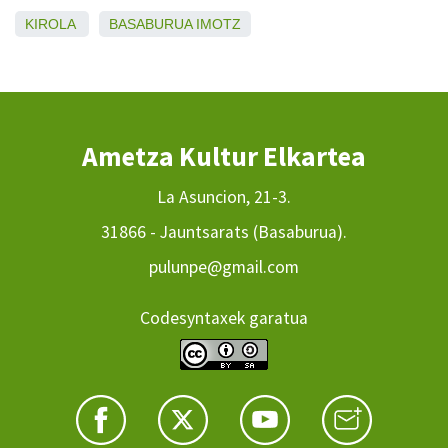
KIROLA
BASABURUA
IMOTZ
Ametza Kultur Elkartea
La Asuncion, 21-3.
31866 - Jauntsarats (Basaburua).
pulunpe@gmail.com
Codesyntaxek garatua