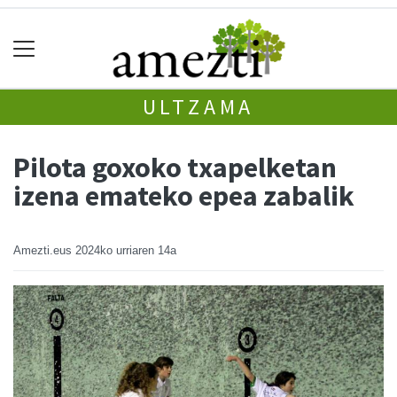
ULTZAMA
Pilota goxoko txapelketan
izena emateko epea zabalik
Amezti.eus
2024ko urriaren 14a