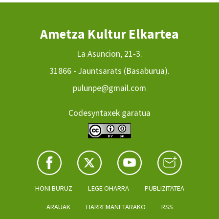
Ametza Kultur Elkartea
La Asuncion, 21-3.
31866 - Jauntsarats (Basaburua).
pulunpe@gmail.com
Codesyntaxek garatua
HONI BURUZ
LEGE OHARRA
PUBLIZITATEA
ARAUAK
HARREMANETARAKO
RSS