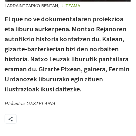
LARRAINTZARKO BENTAN,
ULTZAMA
El que no ve dokumentalaren proiekzioa
eta liburu aurkezpena. Montxo Rejanoren
autofikzio historia kontatzen du. Kalean,
gizarte-bazterkerian bizi den norbaiten
historia. Natxo Leuzak liburutik pantailara
eraman du. Gizarte Etxean, gainera, Fermin
Urdanozek libururako egin zituen
ilustrazioak ikusi daitezke.
Hizkuntza:
GAZTELANIA