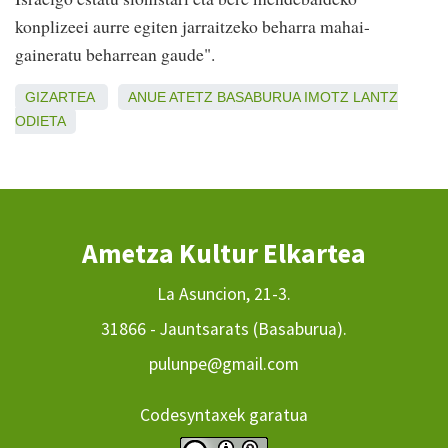
konplizeei aurre egiten jarraitzeko beharra mahai-
gaineratu beharrean gaude".
GIZARTEA
ANUE
ATETZ
BASABURUA
IMOTZ
LANTZ
ODIETA
Ametza Kultur Elkartea
La Asuncion, 21-3.
31866 - Jauntsarats (Basaburua).
pulunpe@gmail.com
Codesyntaxek garatua