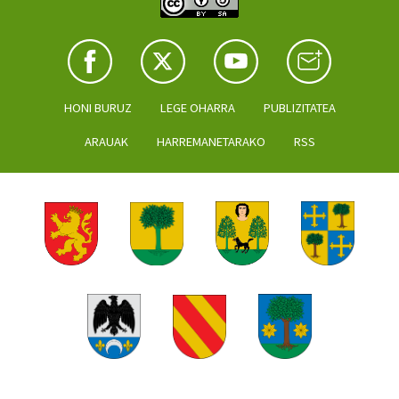
HONI BURUZ
LEGE OHARRA
PUBLIZITATEA
ARAUAK
HARREMANETARAKO
RSS