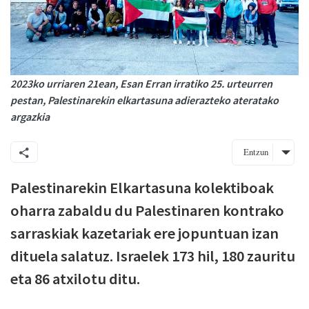
2023ko urriaren 21ean, Esan Erran irratiko 25. urteurren
pestan, Palestinarekin elkartasuna adierazteko ateratako
argazkia
Entzun
Palestinarekin Elkartasuna kolektiboak
oharra zabaldu du Palestinaren kontrako
sarraskiak kazetariak ere jopuntuan izan
dituela salatuz. Israelek 173 hil, 180 zauritu
eta 86 atxilotu ditu.