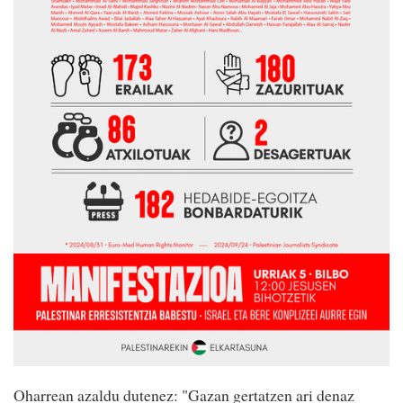
Oharrean azaldu dutenez: "Gazan gertatzen ari denaz