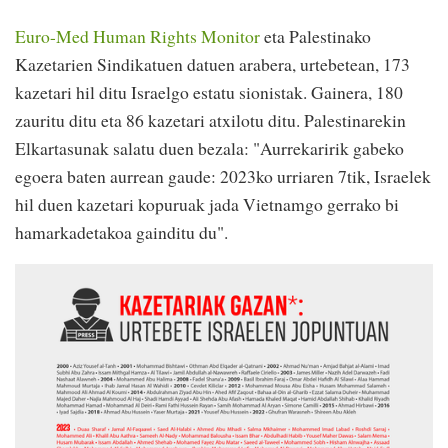
Euro-Med Human Rights Monitor
eta Palestinako
Kazetarien Sindikatuen datuen arabera, urtebetean, 173
kazetari hil ditu Israelgo estatu sionistak. Gainera, 180
zauritu ditu eta 86 kazetari atxilotu ditu. Palestinarekin
Elkartasunak salatu duen bezala: "Aurrekaririk gabeko
egoera baten aurrean gaude: 2023ko urriaren 7tik, Israelek
hil duen kazetari kopuruak jada Vietnamgo gerrako bi
hamarkadetakoa gainditu du".