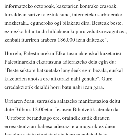
informatzeko oztopoak, kazetarien kontrako erasoak,
lurraldean sartzeko ezintasuna, interneteko sarbiderako
mozketak... eguneroko ogi bilakatu dira. Besteak beste,
ezinezko bihurtu du hildakoen kopuru zehatza ezagutzea,
zenbait iturriren arabera 186.000 izan daitezke".
Horrela, Palestinarekin Elkartasunak euskal kazetariei
Palestinarekin elkartasuna adierazteko deia egin du:
"Beste sektore batzuetako langileek egin bezala, euskal
kazetarien ahotsa ere altxarazi nahi genuke". Gure
erredakziotik deialdi horri batu nahi izan gara.
Urriaren 5ean, sarraskia salatzeko manifestazioa deitu
dute Bilbon. 12:00etan Jesusen Bihotzetik aterako da:
"Urtebete beranduago ere, oraindik zutik dirauen
erresistentziari babesa adierazi eta mugarik ez duen
Israelgo estatu sionistari eta bere mendebaldeko