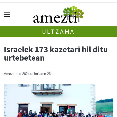
ULTZAMA
Israelek 173 kazetari hil ditu
urtebetean
Amezti.eus
2024ko irailaren 26a