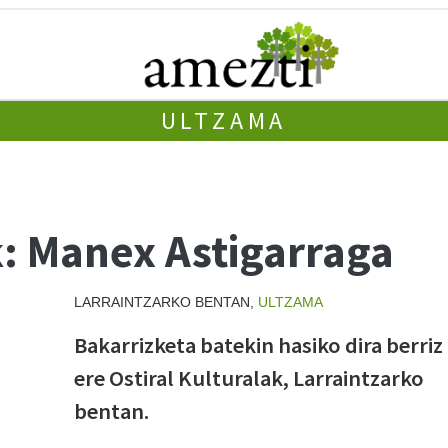
ULTZAMA
k: Manex Astigarraga
LARRAINTZARKO BENTAN,
ULTZAMA
Bakarrizketa batekin hasiko dira berriz
ere Ostiral Kulturalak, Larraintzarko
bentan.