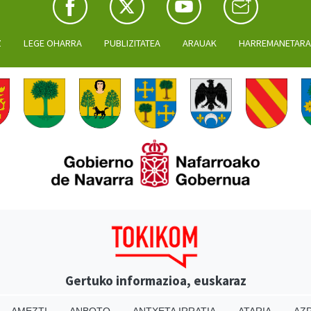
Z
LEGE OHARRA
PUBLIZITATEA
ARAUAK
HARREMANETAR
Gertuko informazioa, euskaraz
AMEZTI
ANBOTO
ANTXETA IRRATIA
ATARIA
AZP