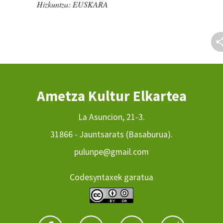
Hizkuntza:
EUSKARA
Ametza Kultur Elkartea
La Asuncion, 21-3.
31866 - Jauntsarats (Basaburua).
pulunpe@gmail.com
Codesyntaxek garatua