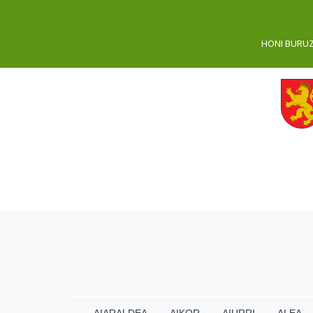
HONI BURU
AIARALDEA
AIKOR
AIURRI
ALEA